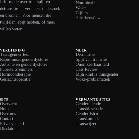
Informatie over transspijt en
Non-binair
Woke
detransitie — verhalen, onderzoek
Cijfers
en bronnen. Voor mensen die
Alle thema's →
twijfelen, spijt hebben, of meer
willen weten.
VERDIEPING
MEER
Transgender test
Detransitie
Rapid-onset genderdysforie
Spijt van transitie
Autisme en genderdysforie
Onomkeerbaarheid
Puberteitsremmers
Cass Review
Hormoontherapie
Mijn kind is transgender
Geslachtsoperatie
Woke-problematiek
SITE
VERWANTE SITES
Overzicht
Genderellende
Hulp
Transitieschade
Over ons
Genderrisico
Contact
Transkompas
Privacybeleid
Transwijzer
Disclaimer