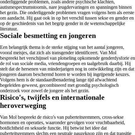
onderliggende problemen, zoals andere psychische klachten,
autismespectrumstoornis, nare jeugdervaringen en spanningen binnen
het gezin. Die onderliggende problemen vragen volgens hem als eerste
om aandacht. Hij gaat ook in op het verschil tussen sekse en gender en
op de geschiedenis van het begrip gender in de wetenschappelijke
literatuur.
Sociale besmetting en jongeren
Een belangrijk thema is de sterke stijging van het aantal jongeren,
vooral meisjes, dat zich als transgender identificeert. Van Mol
bespreekt het verschijnsel van plotseling opkomende genderdysforie en
de rol van sociale media, vriendengroepen en taalgebruik daarbij. Hij
stelt dat de hersenen van minderjarigen nog in ontwikkeling zijn en dat
jongeren daarom beschermd horen te worden bij ingrijpende keuzes.
Volgens hem is de standaardbenadering lange tijd afwachtend
begeleiden geweest, gecombineerd met grondig psychologisch
onderzoek voor zowel de jongere als het gezin.
Risico's, twijfels en internationale
heroverweging
Van Mol bespreekt de risico's van puberteitsremmers, cross-sekse
hormonen en operaties, waaronder gevolgen voor vruchtbaarheid,
botdichtheid en seksuele functie. Hij betwist het idee dat
puberteitsremmers slechts een neutrale pauzeknop zijn en dat transitie