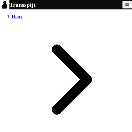
Transspijt
Home