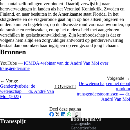
het aantal zelfdodingen vermindert. Daarbij verwijst hij naar
heroverwegingen in landen als het Verenigd Koninkrijk, Zweden en
Finland, en naar besluiten in de Amerikaanse staat Florida. In het
slotgedeelte en de vragenronde gaat hij in op hoe artsen jongeren en
ouders kunnen begeleiden, op de discussie rond voornaamwoorden, op
detransitie en rechtszaken, en op het onderscheid met aangeboren
verschillen in geslachtsontwikkeling. Zijn kernboodschap is dat er
volgens hem altijd een zorgvuldiger antwoord op genderverwarring
bestaat dan onomkeerbaar ingrijpen op een gezond jong lichaam.
Bronnen
YouTube —
ICMDA-webinar van dr. André Van Mol over
transgenderisme
Volgende →
← Vorige
De wetenschap en het debat
Genderdysforie: de
↑ Overzicht
rondom
wetenschap — dr. André Van
transgenderstoornissen — dr.
Mol (2022)
André Van Mol
Deel deze pagina
Facebook
X
LinkedIn
WhatsApp
Transspijt
HOOFDTHEMA'S
Transgender
Genderdysforie