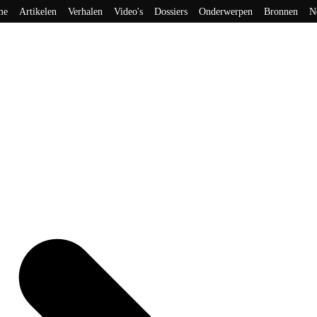
me
Artikelen
Verhalen
Video's
Dossiers
Onderwerpen
Bronnen
N