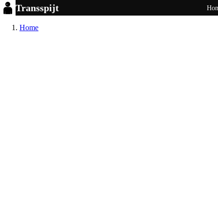
Transspijt
Ho
Home