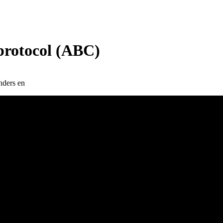
 protocol (ABC)
nders en