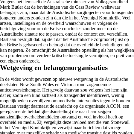
Volgens het item stelt de Australische minister van Volksgezondheid
Mark Butler dat de bevindingen van de Cass Review weliswaar
belangrijk zijn, maar dat de Australische zorgtrajecten voor transgender
jongeren anders zouden zijn dan die in het Verenigd Koninkrijk. Veel
artsen, instellingen en de overheid waarschuwen er volgens de
berichtgeving voor om de Britse conclusies zonder meer op de
Australische situatie toe te passen, omdat de context zou verschillen.
Bastiaan bestrijdt dat: zij stelt dat het Australische zorgmodel juist op
het Britse is gebaseerd en betoogt dat de overheid de bevindingen niet
kan negeren. Ze omschrijft de Australische opstelling als het wegkijken
van problemen om verdere kritische toetsing te vermijden, en pleit voor
een eigen onderzoek.
Wetgeving en belangenorganisaties
In de video wordt gewezen op nieuwe wetgeving in de Australische
deelstaten New South Wales en Victoria rond zogenoemde
anticonversietherapie. Het gevolg daarvan zou volgens het item zijn
dat er, zodra een kind zichzelf als transgender identificeert, weinig
mogelijkheden overblijven om medische interventies tegen te houden.
Bastiaan vestigt daarnaast de aandacht op de organisatie ACON, een
geregistreerde liefdadigheidsinstelling die naar haar zeggen
aanzienlijke overheidsmiddelen ontvangt en veel invloed heeft op
overheid en media. Zij vergelijkt deze invloed met die van Stonewall
in het Verenigd Koninkrijk en verwijst naar berichten dat vroege
signalen over mogelijke schade van medische transitie destijds zouden