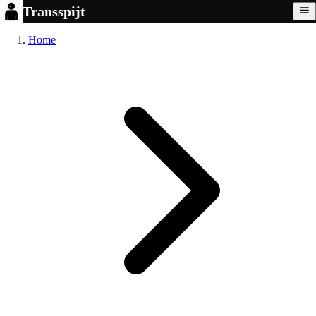
Transspijt
Home