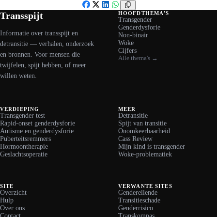
Facebook
X
LinkedIn
WhatsApp
Transspijt
HOOFDTHEMA'S
Transgender
Genderdysforie
Informatie over transspijt en
Non-binair
Woke
detransitie — verhalen, onderzoek
Cijfers
en bronnen. Voor mensen die
Alle thema's →
twijfelen, spijt hebben, of meer
willen weten.
VERDIEPING
MEER
Transgender test
Detransitie
Rapid-onset genderdysforie
Spijt van transitie
Autisme en genderdysforie
Onomkeerbaarheid
Puberteitsremmers
Cass Review
Hormoontherapie
Mijn kind is transgender
Geslachtsoperatie
Woke-problematiek
SITE
VERWANTE SITES
Overzicht
Genderellende
Hulp
Transitieschade
Over ons
Genderrisico
Contact
Transkompas