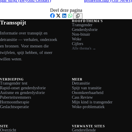
jaar strijd (Beyond Gender)
gemeenschap (GB News)
Deel deze pagina
Facebook
X
LinkedIn
WhatsApp
Transspijt
HOOFDTHEMA'S
Transgender
Genderdysforie
Informatie over transspijt en
Non-binair
Woke
detransitie — verhalen, onderzoek
Cijfers
en bronnen. Voor mensen die
Alle thema's →
twijfelen, spijt hebben, of meer
willen weten.
VERDIEPING
MEER
Transgender test
Detransitie
Rapid-onset genderdysforie
Spijt van transitie
Autisme en genderdysforie
Onomkeerbaarheid
Puberteitsremmers
Cass Review
Hormoontherapie
Mijn kind is transgender
Geslachtsoperatie
Woke-problematiek
SITE
VERWANTE SITES
Overzicht
Genderellende