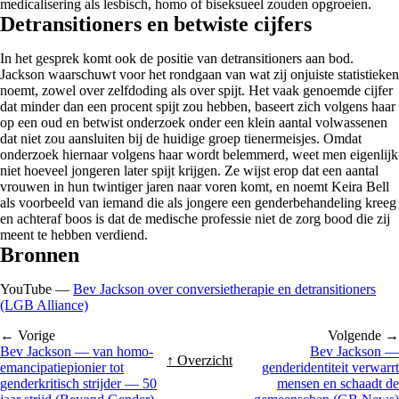
medicalisering als lesbisch, homo of biseksueel zouden opgroeien.
Detransitioners en betwiste cijfers
In het gesprek komt ook de positie van detransitioners aan bod.
Jackson waarschuwt voor het rondgaan van wat zij onjuiste statistieken
noemt, zowel over zelfdoding als over spijt. Het vaak genoemde cijfer
dat minder dan een procent spijt zou hebben, baseert zich volgens haar
op een oud en betwist onderzoek onder een klein aantal volwassenen
dat niet zou aansluiten bij de huidige groep tienermeisjes. Omdat
onderzoek hiernaar volgens haar wordt belemmerd, weet men eigenlijk
niet hoeveel jongeren later spijt krijgen. Ze wijst erop dat een aantal
vrouwen in hun twintiger jaren naar voren komt, en noemt Keira Bell
als voorbeeld van iemand die als jongere een genderbehandeling kreeg
en achteraf boos is dat de medische professie niet de zorg bood die zij
meent te hebben verdiend.
Bronnen
YouTube —
Bev Jackson over conversietherapie en detransitioners
(LGB Alliance)
← Vorige
Volgende →
Bev Jackson — van homo-
Bev Jackson —
↑ Overzicht
emancipatiepionier tot
genderidentiteit verwarrt
genderkritisch strijder — 50
mensen en schaadt de