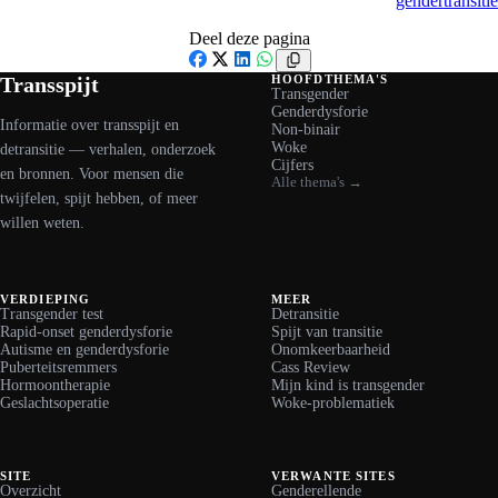
gendertransitie
Deel deze pagina
Facebook
X
LinkedIn
WhatsApp
Transspijt
HOOFDTHEMA'S
Transgender
Genderdysforie
Informatie over transspijt en
Non-binair
Woke
detransitie — verhalen, onderzoek
Cijfers
en bronnen. Voor mensen die
Alle thema's →
twijfelen, spijt hebben, of meer
willen weten.
VERDIEPING
MEER
Transgender test
Detransitie
Rapid-onset genderdysforie
Spijt van transitie
Autisme en genderdysforie
Onomkeerbaarheid
Puberteitsremmers
Cass Review
Hormoontherapie
Mijn kind is transgender
Geslachtsoperatie
Woke-problematiek
SITE
VERWANTE SITES
Overzicht
Genderellende