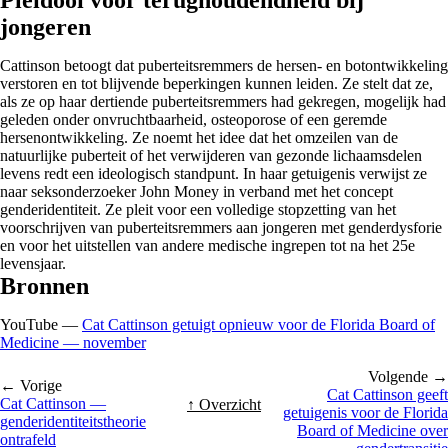
jongeren
Cattinson betoogt dat puberteitsremmers de hersen- en botontwikkeling
verstoren en tot blijvende beperkingen kunnen leiden. Ze stelt dat ze,
als ze op haar dertiende puberteitsremmers had gekregen, mogelijk had
geleden onder onvruchtbaarheid, osteoporose of een geremde
hersenontwikkeling. Ze noemt het idee dat het omzeilen van de
natuurlijke puberteit of het verwijderen van gezonde lichaamsdelen
levens redt een ideologisch standpunt. In haar getuigenis verwijst ze
naar seksonderzoeker John Money in verband met het concept
genderidentiteit. Ze pleit voor een volledige stopzetting van het
voorschrijven van puberteitsremmers aan jongeren met genderdysforie
en voor het uitstellen van andere medische ingrepen tot na het 25e
levensjaar.
Bronnen
YouTube —
Cat Cattinson getuigt opnieuw voor de Florida Board of
Medicine — november
Volgende →
← Vorige
Cat Cattinson geeft
Cat Cattinson —
↑ Overzicht
getuigenis voor de Florida
genderidentiteitstheorie
Board of Medicine over
ontrafeld