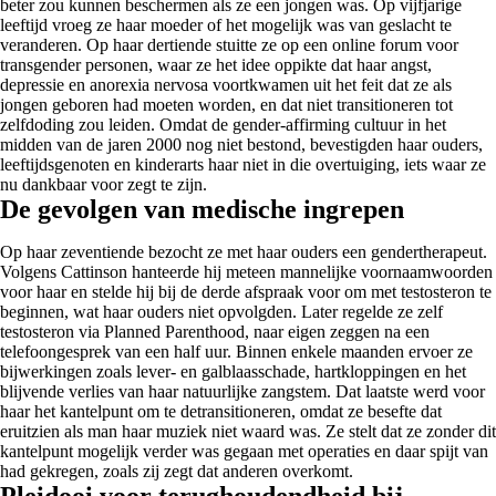
beter zou kunnen beschermen als ze een jongen was. Op vijfjarige
leeftijd vroeg ze haar moeder of het mogelijk was van geslacht te
veranderen. Op haar dertiende stuitte ze op een online forum voor
transgender personen, waar ze het idee oppikte dat haar angst,
depressie en anorexia nervosa voortkwamen uit het feit dat ze als
jongen geboren had moeten worden, en dat niet transitioneren tot
zelfdoding zou leiden. Omdat de gender-affirming cultuur in het
midden van de jaren 2000 nog niet bestond, bevestigden haar ouders,
leeftijdsgenoten en kinderarts haar niet in die overtuiging, iets waar ze
nu dankbaar voor zegt te zijn.
De gevolgen van medische ingrepen
Op haar zeventiende bezocht ze met haar ouders een gendertherapeut.
Volgens Cattinson hanteerde hij meteen mannelijke voornaamwoorden
voor haar en stelde hij bij de derde afspraak voor om met testosteron te
beginnen, wat haar ouders niet opvolgden. Later regelde ze zelf
testosteron via Planned Parenthood, naar eigen zeggen na een
telefoongesprek van een half uur. Binnen enkele maanden ervoer ze
bijwerkingen zoals lever- en galblaasschade, hartkloppingen en het
blijvende verlies van haar natuurlijke zangstem. Dat laatste werd voor
haar het kantelpunt om te detransitioneren, omdat ze besefte dat
eruitzien als man haar muziek niet waard was. Ze stelt dat ze zonder dit
kantelpunt mogelijk verder was gegaan met operaties en daar spijt van
had gekregen, zoals zij zegt dat anderen overkomt.
Pleidooi voor terughoudendheid bij