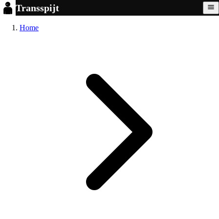
Transspijt
Home