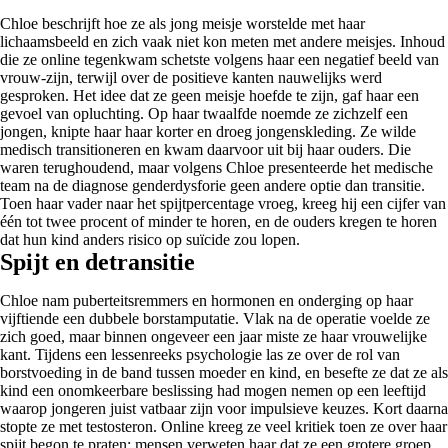
Chloe beschrijft hoe ze als jong meisje worstelde met haar
lichaamsbeeld en zich vaak niet kon meten met andere meisjes. Inhoud
die ze online tegenkwam schetste volgens haar een negatief beeld van
vrouw-zijn, terwijl over de positieve kanten nauwelijks werd
gesproken. Het idee dat ze geen meisje hoefde te zijn, gaf haar een
gevoel van opluchting. Op haar twaalfde noemde ze zichzelf een
jongen, knipte haar haar korter en droeg jongenskleding. Ze wilde
medisch transitioneren en kwam daarvoor uit bij haar ouders. Die
waren terughoudend, maar volgens Chloe presenteerde het medische
team na de diagnose genderdysforie geen andere optie dan transitie.
Toen haar vader naar het spijtpercentage vroeg, kreeg hij een cijfer van
één tot twee procent of minder te horen, en de ouders kregen te horen
dat hun kind anders risico op suïcide zou lopen.
Spijt en detransitie
Chloe nam puberteitsremmers en hormonen en onderging op haar
vijftiende een dubbele borstamputatie. Vlak na de operatie voelde ze
zich goed, maar binnen ongeveer een jaar miste ze haar vrouwelijke
kant. Tijdens een lessenreeks psychologie las ze over de rol van
borstvoeding in de band tussen moeder en kind, en besefte ze dat ze als
kind een onomkeerbare beslissing had mogen nemen op een leeftijd
waarop jongeren juist vatbaar zijn voor impulsieve keuzes. Kort daarna
stopte ze met testosteron. Online kreeg ze veel kritiek toen ze over haar
spijt begon te praten; mensen verweten haar dat ze een grotere groep