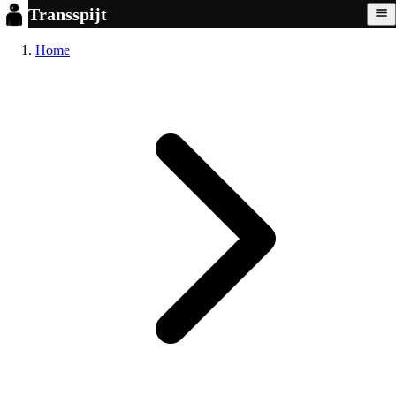
Transspijt
Home