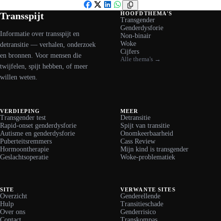
Facebook
X
LinkedIn
WhatsApp
Transspijt
HOOFDTHEMA'S
Transgender
Genderdysforie
Informatie over transspijt en
Non-binair
Woke
detransitie — verhalen, onderzoek
Cijfers
en bronnen. Voor mensen die
Alle thema's →
twijfelen, spijt hebben, of meer
willen weten.
VERDIEPING
MEER
Transgender test
Detransitie
Rapid-onset genderdysforie
Spijt van transitie
Autisme en genderdysforie
Onomkeerbaarheid
Puberteitsremmers
Cass Review
Hormoontherapie
Mijn kind is transgender
Geslachtsoperatie
Woke-problematiek
SITE
VERWANTE SITES
Overzicht
Genderellende
Hulp
Transitieschade
Over ons
Genderrisico
Contact
Transkompas