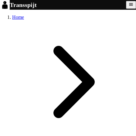
Transspijt
Home