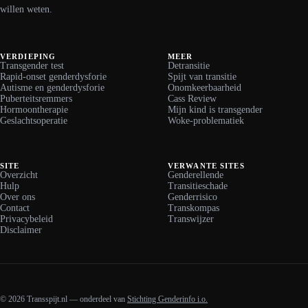
willen weten.
VERDIEPING
MEER
Transgender test
Detransitie
Rapid-onset genderdysforie
Spijt van transitie
Autisme en genderdysforie
Onomkeerbaarheid
Puberteitsremmers
Cass Review
Hormoontherapie
Mijn kind is transgender
Geslachtsoperatie
Woke-problematiek
SITE
VERWANTE SITES
Overzicht
Genderellende
Hulp
Transitieschade
Over ons
Genderrisico
Contact
Transkompas
Privacybeleid
Transwijzer
Disclaimer
© 2026 Transspijt.nl — onderdeel van
Stichting Genderinfo i.o.