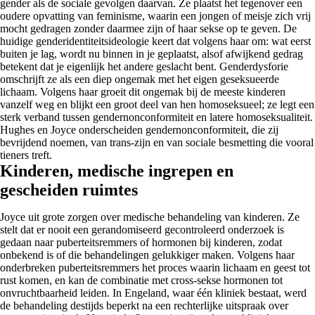
gender als de sociale gevolgen daarvan. Ze plaatst het tegenover een
oudere opvatting van feminisme, waarin een jongen of meisje zich vrij
mocht gedragen zonder daarmee zijn of haar sekse op te geven. De
huidige genderidentiteitsideologie keert dat volgens haar om: wat eerst
buiten je lag, wordt nu binnen in je geplaatst, alsof afwijkend gedrag
betekent dat je eigenlijk het andere geslacht bent. Genderdysforie
omschrijft ze als een diep ongemak met het eigen geseksueerde
lichaam. Volgens haar groeit dit ongemak bij de meeste kinderen
vanzelf weg en blijkt een groot deel van hen homoseksueel; ze legt een
sterk verband tussen gendernonconformiteit en latere homoseksualiteit.
Hughes en Joyce onderscheiden gendernonconformiteit, die zij
bevrijdend noemen, van trans-zijn en van sociale besmetting die vooral
tieners treft.
Kinderen, medische ingrepen en
gescheiden ruimtes
Joyce uit grote zorgen over medische behandeling van kinderen. Ze
stelt dat er nooit een gerandomiseerd gecontroleerd onderzoek is
gedaan naar puberteitsremmers of hormonen bij kinderen, zodat
onbekend is of die behandelingen gelukkiger maken. Volgens haar
onderbreken puberteitsremmers het proces waarin lichaam en geest tot
rust komen, en kan de combinatie met cross-sekse hormonen tot
onvruchtbaarheid leiden. In Engeland, waar één kliniek bestaat, werd
de behandeling destijds beperkt na een rechterlijke uitspraak over