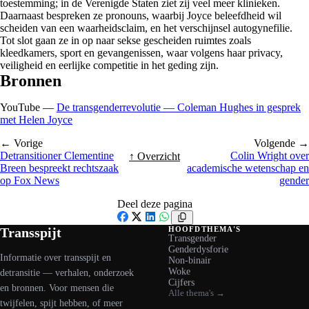
toestemming; in de Verenigde Staten ziet zij veel meer klinieken.
Daarnaast bespreken ze pronouns, waarbij Joyce beleefdheid wil
scheiden van een waarheidsclaim, en het verschijnsel autogynefilie.
Tot slot gaan ze in op naar sekse gescheiden ruimtes zoals
kleedkamers, sport en gevangenissen, waar volgens haar privacy,
veiligheid en eerlijke competitie in het geding zijn.
Bronnen
YouTube —
De transgenderrevolutie — Coleman Hughes in gesprek
met Helen Joyce
← Vorige
Volgende →
Detransitioner Clementine
Colin Wright over
↑ Overzicht
Breen bespreekt rechtszaak
academische wetenschap en
op Fox News
gender
Deel deze pagina
Facebook
X
LinkedIn
WhatsApp
Transspijt
HOOFDTHEMA'S
Transgender
Genderdysforie
Informatie over transspijt en
Non-binair
Woke
detransitie — verhalen, onderzoek
Cijfers
en bronnen. Voor mensen die
Alle thema's →
twijfelen, spijt hebben, of meer