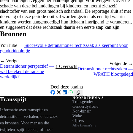
heeft naar eigen zeggen herhaaldelijk getuigd voor wetgevers over de
schade van deze behandelingen bij kinderen en noemt zichzelf
slachtoffer van een groot medisch schandaal. De reportage sluit af met
de vraag of deze periode ooit zal worden gezien als een tijd waarin
kinderen werden aangemoedigd hun lichaam ingrijpend te veranderen,
en suggereert dat deze rechtszaak daarin een eerste stap kan zijn.
Bronnen
YouTube —
Succesvolle detransitioner-rechtszaak als keerpunt voor
genderideologie
← Vorige
Volgende →
Detransitioner perspectief —
↑ Overzicht
Detransitioner rechtszaken —
wat betekent detransitie
WPATH blootgelegd
werkelijk?
Deel deze pagina
Facebook
X
LinkedIn
WhatsApp
Transspijt
HOOFDTHEMA'S
Transgender
Genderdysforie
Informatie over transspijt en
Non-binair
Woke
detransitie — verhalen, onderzoek
Cijfers
en bronnen. Voor mensen die
Alle thema's →
twijfelen, spijt hebben, of meer