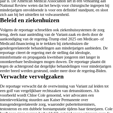
jaar is. De American Medical Association liet in een verklaring aan
National Review weten dat het bewijs voor chirurgische ingrepen bij
minderjarigen onvoldoende is voor een definitief standpunt, en sloot
zich aan bij het uitstellen tot volwassenheid.
Beleid en ziekenhuizen
Volgens de reportage schroefden ook ziekenhuissystemen de zorg
terug, deels naar aanleiding van de Variant-zaak en deels door de
aankondiging van de regering-Trump eind 2025 om Medicare- of
Medicaid-financiering in te trekken bij ziekenhuizen die
gendergerelateerde behandelingen aan minderjarigen aanbieden. De
reportage citeert de regering met de stelling dat ideologie,
misinformatie en propaganda kwetsbare jongeren niet langer in
onomkeerbare beslissingen mogen duwen. De reportage plaatst dit
tegen de achtergrond dat dergelijke behandelingen voor minderjarigen
eerder breed werden gesteund, onder meer door de regering-Biden.
Verwachte vervolgzaken
De reportage verwacht dat de overwinning van Variant zal leiden tot
een golf van vergelijkbare rechtszaken van detransitioners. Als
voorbeeld wordt Chloe Cole genoemd, wier advocaten een
intentieverklaring stuurden aan Kaiser Permanente over
transgendergerelateerde zorg, waaronder puberteitsremmers,
testosteron en een dubbele borstamputatie tijdens haar tienerjaren. Cole