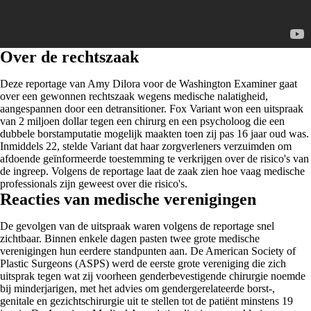
Over de rechtszaak
Deze reportage van Amy Dilora voor de Washington Examiner gaat
over een gewonnen rechtszaak wegens medische nalatigheid,
aangespannen door een detransitioner. Fox Variant won een uitspraak
van 2 miljoen dollar tegen een chirurg en een psycholoog die een
dubbele borstamputatie mogelijk maakten toen zij pas 16 jaar oud was.
Inmiddels 22, stelde Variant dat haar zorgverleners verzuimden om
afdoende geïnformeerde toestemming te verkrijgen over de risico's van
de ingreep. Volgens de reportage laat de zaak zien hoe vaag medische
professionals zijn geweest over die risico's.
Reacties van medische verenigingen
De gevolgen van de uitspraak waren volgens de reportage snel
zichtbaar. Binnen enkele dagen pasten twee grote medische
verenigingen hun eerdere standpunten aan. De American Society of
Plastic Surgeons (ASPS) werd de eerste grote vereniging die zich
uitsprak tegen wat zij voorheen genderbevestigende chirurgie noemde
bij minderjarigen, met het advies om gendergerelateerde borst-,
genitale en gezichtschirurgie uit te stellen tot de patiënt minstens 19