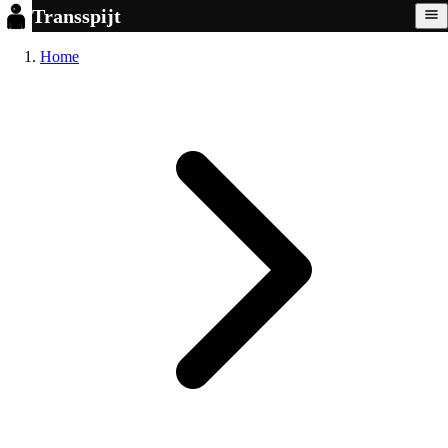
Transspijt
Home