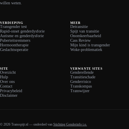
willen weten.
VERDIEPING
MEER
Transgender test
Detransitie
Rapid-onset genderdysforie
Spijt van transitie
Autisme en genderdysforie
Onomkeerbaarheid
Puberteitsremmers
Cass Review
Hormoontherapie
Mijn kind is transgender
Geslachtsoperatie
Woke-problematiek
SITE
VERWANTE SITES
Overzicht
Genderellende
Hulp
Transitieschade
Over ons
Genderrisico
Contact
Transkompas
Privacybeleid
Transwijzer
Disclaimer
© 2026 Transspijt.nl — onderdeel van
Stichting Genderinfo i.o.