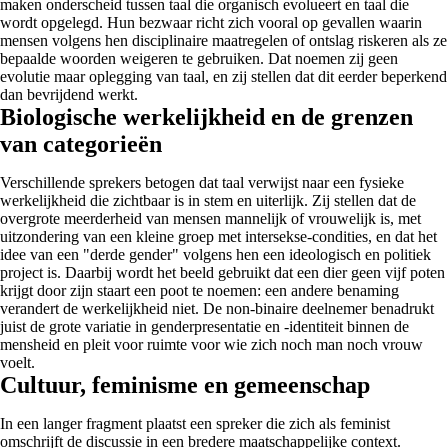
maken onderscheid tussen taal die organisch evolueert en taal die
wordt opgelegd. Hun bezwaar richt zich vooral op gevallen waarin
mensen volgens hen disciplinaire maatregelen of ontslag riskeren als ze
bepaalde woorden weigeren te gebruiken. Dat noemen zij geen
evolutie maar oplegging van taal, en zij stellen dat dit eerder beperkend
dan bevrijdend werkt.
Biologische werkelijkheid en de grenzen
van categorieën
Verschillende sprekers betogen dat taal verwijst naar een fysieke
werkelijkheid die zichtbaar is in stem en uiterlijk. Zij stellen dat de
overgrote meerderheid van mensen mannelijk of vrouwelijk is, met
uitzondering van een kleine groep met intersekse-condities, en dat het
idee van een "derde gender" volgens hen een ideologisch en politiek
project is. Daarbij wordt het beeld gebruikt dat een dier geen vijf poten
krijgt door zijn staart een poot te noemen: een andere benaming
verandert de werkelijkheid niet. De non-binaire deelnemer benadrukt
juist de grote variatie in genderpresentatie en -identiteit binnen de
mensheid en pleit voor ruimte voor wie zich noch man noch vrouw
voelt.
Cultuur, feminisme en gemeenschap
In een langer fragment plaatst een spreker die zich als feminist
omschrijft de discussie in een bredere maatschappelijke context.