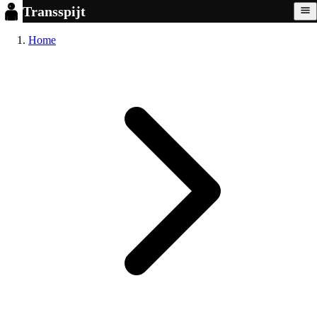
Transspijt
Home