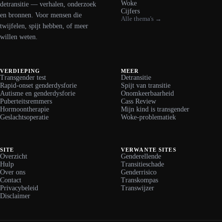
Woke
detransitie — verhalen, onderzoek
Cijfers
en bronnen. Voor mensen die
Alle thema's →
twijfelen, spijt hebben, of meer
willen weten.
VERDIEPING
MEER
Transgender test
Detransitie
Rapid-onset genderdysforie
Spijt van transitie
Autisme en genderdysforie
Onomkeerbaarheid
Puberteitsremmers
Cass Review
Hormoontherapie
Mijn kind is transgender
Geslachtsoperatie
Woke-problematiek
SITE
VERWANTE SITES
Overzicht
Genderellende
Hulp
Transitieschade
Over ons
Genderrisico
Contact
Transkompas
Privacybeleid
Transwijzer
Disclaimer