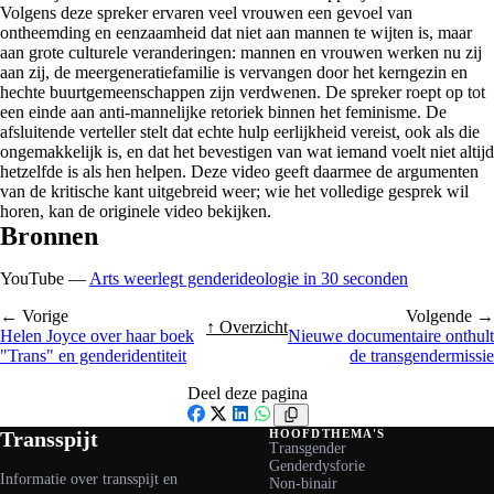
Volgens deze spreker ervaren veel vrouwen een gevoel van
ontheemding en eenzaamheid dat niet aan mannen te wijten is, maar
aan grote culturele veranderingen: mannen en vrouwen werken nu zij
aan zij, de meergeneratiefamilie is vervangen door het kerngezin en
hechte buurtgemeenschappen zijn verdwenen. De spreker roept op tot
een einde aan anti-mannelijke retoriek binnen het feminisme. De
afsluitende verteller stelt dat echte hulp eerlijkheid vereist, ook als die
ongemakkelijk is, en dat het bevestigen van wat iemand voelt niet altijd
hetzelfde is als hen helpen. Deze video geeft daarmee de argumenten
van de kritische kant uitgebreid weer; wie het volledige gesprek wil
horen, kan de originele video bekijken.
Bronnen
YouTube —
Arts weerlegt genderideologie in 30 seconden
← Vorige
Volgende →
↑ Overzicht
Helen Joyce over haar boek
Nieuwe documentaire onthult
"Trans" en genderidentiteit
de transgendermissie
Deel deze pagina
Facebook
X
LinkedIn
WhatsApp
Transspijt
HOOFDTHEMA'S
Transgender
Genderdysforie
Informatie over transspijt en
Non-binair