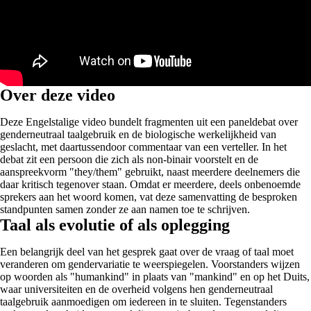
Over deze video
Deze Engelstalige video bundelt fragmenten uit een paneldebat over
genderneutraal taalgebruik en de biologische werkelijkheid van
geslacht, met daartussendoor commentaar van een verteller. In het
debat zit een persoon die zich als non-binair voorstelt en de
aanspreekvorm "they/them" gebruikt, naast meerdere deelnemers die
daar kritisch tegenover staan. Omdat er meerdere, deels onbenoemde
sprekers aan het woord komen, vat deze samenvatting de besproken
standpunten samen zonder ze aan namen toe te schrijven.
Taal als evolutie of als oplegging
Een belangrijk deel van het gesprek gaat over de vraag of taal moet
veranderen om gendervariatie te weerspiegelen. Voorstanders wijzen
op woorden als "humankind" in plaats van "mankind" en op het Duits,
waar universiteiten en de overheid volgens hen genderneutraal
taalgebruik aanmoedigen om iedereen in te sluiten. Tegenstanders