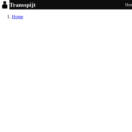
Transspijt
Ho
Home