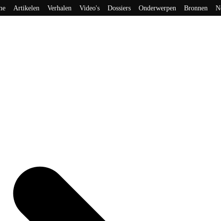
me
Artikelen
Verhalen
Video's
Dossiers
Onderwerpen
Bronnen
N