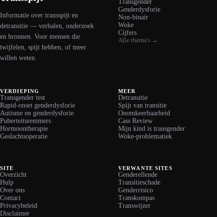
Transgender
Genderdysforie
Informatie over transspijt en
Non-binair
Woke
detransitie — verhalen, onderzoek
Cijfers
en bronnen. Voor mensen die
Alle thema's →
twijfelen, spijt hebben, of meer
willen weten.
VERDIEPING
MEER
Transgender test
Detransitie
Rapid-onset genderdysforie
Spijt van transitie
Autisme en genderdysforie
Onomkeerbaarheid
Puberteitsremmers
Cass Review
Hormoontherapie
Mijn kind is transgender
Geslachtsoperatie
Woke-problematiek
SITE
VERWANTE SITES
Overzicht
Genderellende
Hulp
Transitieschade
Over ons
Genderrisico
Contact
Transkompas
Privacybeleid
Transwijzer
Disclaimer