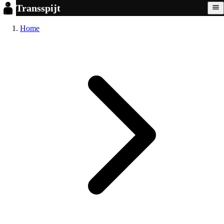
Transspijt
Home