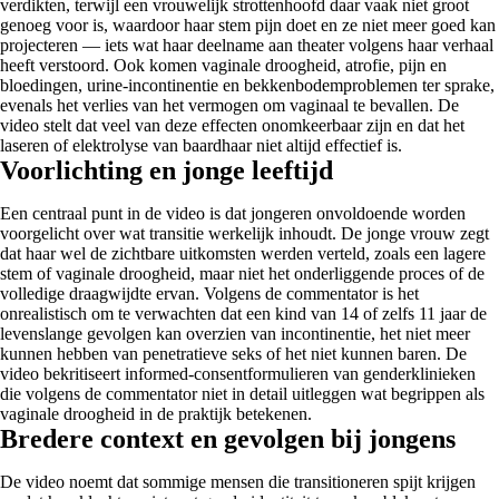
verdikten, terwijl een vrouwelijk strottenhoofd daar vaak niet groot
genoeg voor is, waardoor haar stem pijn doet en ze niet meer goed kan
projecteren — iets wat haar deelname aan theater volgens haar verhaal
heeft verstoord. Ook komen vaginale droogheid, atrofie, pijn en
bloedingen, urine-incontinentie en bekkenbodemproblemen ter sprake,
evenals het verlies van het vermogen om vaginaal te bevallen. De
video stelt dat veel van deze effecten onomkeerbaar zijn en dat het
laseren of elektrolyse van baardhaar niet altijd effectief is.
Voorlichting en jonge leeftijd
Een centraal punt in de video is dat jongeren onvoldoende worden
voorgelicht over wat transitie werkelijk inhoudt. De jonge vrouw zegt
dat haar wel de zichtbare uitkomsten werden verteld, zoals een lagere
stem of vaginale droogheid, maar niet het onderliggende proces of de
volledige draagwijdte ervan. Volgens de commentator is het
onrealistisch om te verwachten dat een kind van 14 of zelfs 11 jaar de
levenslange gevolgen kan overzien van incontinentie, het niet meer
kunnen hebben van penetratieve seks of het niet kunnen baren. De
video bekritiseert informed-consentformulieren van genderklinieken
die volgens de commentator niet in detail uitleggen wat begrippen als
vaginale droogheid in de praktijk betekenen.
Bredere context en gevolgen bij jongens
De video noemt dat sommige mensen die transitioneren spijt krijgen