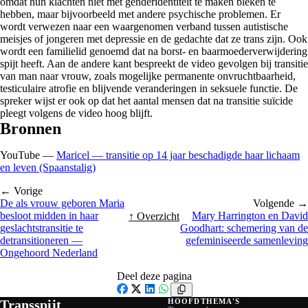
omdat hun klachten niet met genderidentiteit te maken bleken te
hebben, maar bijvoorbeeld met andere psychische problemen. Er
wordt verwezen naar een waargenomen verband tussen autistische
meisjes of jongeren met depressie en de gedachte dat ze trans zijn. Ook
wordt een familielid genoemd dat na borst- en baarmoederverwijdering
spijt heeft. Aan de andere kant bespreekt de video gevolgen bij transitie
van man naar vrouw, zoals mogelijke permanente onvruchtbaarheid,
testiculaire atrofie en blijvende veranderingen in seksuele functie. De
spreker wijst er ook op dat het aantal mensen dat na transitie suïcide
pleegt volgens de video hoog blijft.
Bronnen
YouTube —
Maricel — transitie op 14 jaar beschadigde haar lichaam
en leven (Spaanstalig)
← Vorige
De als vrouw geboren Maria
Volgende →
besloot midden in haar
Mary Harrington en David
↑ Overzicht
geslachtstransitie te
Goodhart: schemering van de
detransitioneren —
gefeminiseerde samenleving
Ongehoord Nederland
Deel deze pagina
Facebook
X
LinkedIn
WhatsApp
Transspijt
HOOFDTHEMA'S