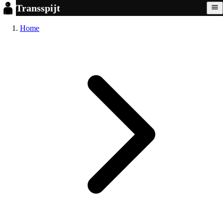
Transspijt
Home