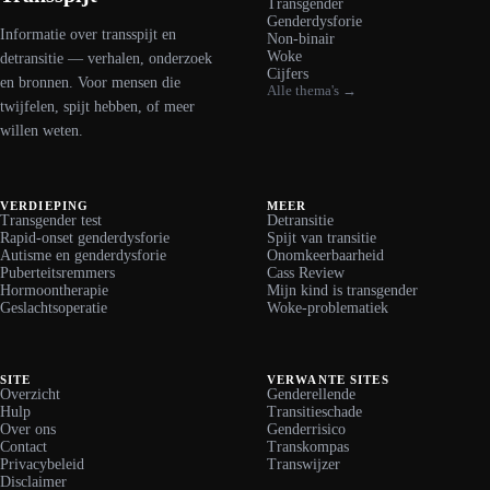
Transgender
Genderdysforie
Informatie over transspijt en
Non-binair
Woke
detransitie — verhalen, onderzoek
Cijfers
en bronnen. Voor mensen die
Alle thema's →
twijfelen, spijt hebben, of meer
willen weten.
VERDIEPING
MEER
Transgender test
Detransitie
Rapid-onset genderdysforie
Spijt van transitie
Autisme en genderdysforie
Onomkeerbaarheid
Puberteitsremmers
Cass Review
Hormoontherapie
Mijn kind is transgender
Geslachtsoperatie
Woke-problematiek
SITE
VERWANTE SITES
Overzicht
Genderellende
Hulp
Transitieschade
Over ons
Genderrisico
Contact
Transkompas
Privacybeleid
Transwijzer
Disclaimer