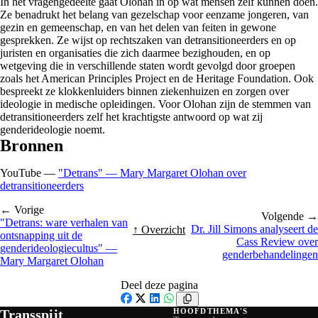
In het vragengedeelte gaat Olohan in op wat mensen zelf kunnen doen.
Ze benadrukt het belang van gezelschap voor eenzame jongeren, van
gezin en gemeenschap, en van het delen van feiten in gewone
gesprekken. Ze wijst op rechtszaken van detransitioneerders en op
juristen en organisaties die zich daarmee bezighouden, en op
wetgeving die in verschillende staten wordt gevolgd door groepen
zoals het American Principles Project en de Heritage Foundation. Ook
bespreekt ze klokkenluiders binnen ziekenhuizen en zorgen over
ideologie in medische opleidingen. Voor Olohan zijn de stemmen van
detransitioneerders zelf het krachtigste antwoord op wat zij
genderideologie noemt.
Bronnen
YouTube —
"Detrans" — Mary Margaret Olohan over
detransitioneerders
← Vorige
Volgende →
"Detrans: ware verhalen van
Dr. Jill Simons analyseert de
↑ Overzicht
ontsnapping uit de
Cass Review over
genderideologiecultus" —
genderbehandelingen
Mary Margaret Olohan
Deel deze pagina
Facebook
X
LinkedIn
WhatsApp
Transspijt
HOOFDTHEMA'S