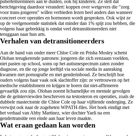
puberteitsremmers aan te duiden, ook bij kinderen. Ze stelt dat
berichtgeving daardoor verandert: koppen over wetgevers die "zorg
voor trans-jongeren" willen verbieden lezen heel anders dan wanneer
concreet over operaties en hormonen wordt gesproken. Ook wijst ze
op de veelgenoemde statistiek dat minder dan 1% spijt zou hebben, die
volgens haar gebrekkig is omdat veel detransitioneerders niet
teruggaan naar hun arts.
Verhalen van detransitioneerders
Aan de hand van onder meer Chloe Cole en Prisha Mosley schetst
Olohan terugkerende patronen: jongeren die zich eenzaam voelden,
niet pasten op school, soms op het autismespectrum zaten zonder
diagnose, en die op jonge leeftijd via sociale media in aanraking
kwamen met pornografie en met genderinhoud. Ze beschrijft hoe
ouders volgens haar vaak ook slachtoffer zijn: ze vertrouwen op het
medische establishment en krijgen te horen dat niet-affirmeren
gevaarlijk zou zijn. Olohan noemt lichamelijke en mentale gevolgen
die de geïnterviewden beschreven na testosteron en operaties, zoals de
dubbele mastectomie die Chloe Cole op haar vijftiende onderging. Ze
verwijst ook naar de zogeheten WPATH-files. Het boek eindigt met
het verhaal van Abby Martinez, wier dochter Yaeli na een
gendertransitie een einde aan haar leven maakte.
Wat eraan gedaan kan worden