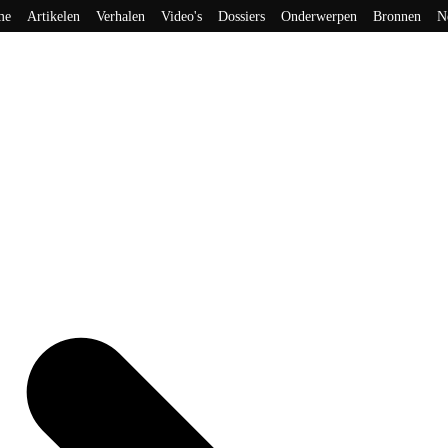
me
Artikelen
Verhalen
Video's
Dossiers
Onderwerpen
Bronnen
N