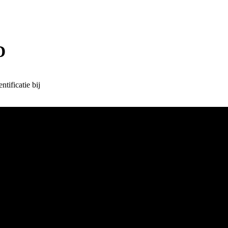
D
ificatie bij