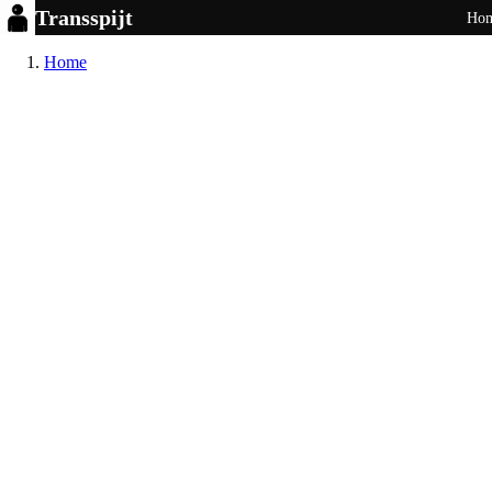
Transspijt
Ho
Home