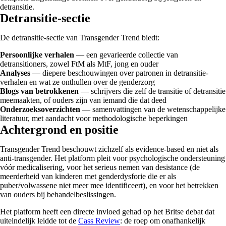
detransitie.
Detransitie-sectie
De detransitie-sectie van Transgender Trend biedt:
Persoonlijke verhalen
— een gevarieerde collectie van
detransitioners, zowel FtM als MtF, jong en ouder
Analyses
— diepere beschouwingen over patronen in detransitie-
verhalen en wat ze onthullen over de genderzorg
Blogs van betrokkenen
— schrijvers die zelf de transitie of detransitie
meemaakten, of ouders zijn van iemand die dat deed
Onderzoeksoverzichten
— samenvattingen van de wetenschappelijke
literatuur, met aandacht voor methodologische beperkingen
Achtergrond en positie
Transgender Trend beschouwt zichzelf als evidence-based en niet als
anti-transgender. Het platform pleit voor psychologische ondersteuning
vóór medicalisering, voor het serieus nemen van desistance (de
meerderheid van kinderen met genderdysforie die er als
puber/volwassene niet meer mee identificeert), en voor het betrekken
van ouders bij behandelbeslissingen.
Het platform heeft een directe invloed gehad op het Britse debat dat
uiteindelijk leidde tot de
Cass Review
: de roep om onafhankelijk