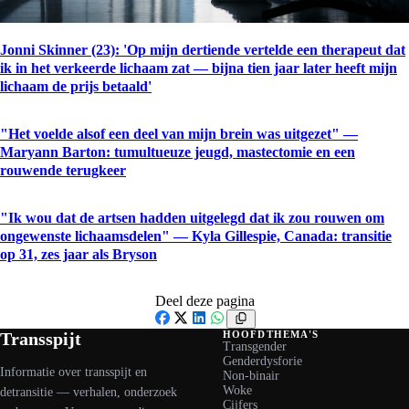
Jonni Skinner (23): 'Op mijn dertiende vertelde een therapeut dat
ik in het verkeerde lichaam zat — bijna tien jaar later heeft mijn
lichaam de prijs betaald'
"Het voelde alsof een deel van mijn brein was uitgezet" —
Maryann Barton: tumultueuze jeugd, mastectomie en een
rouwende terugkeer
"Ik wou dat de artsen hadden uitgelegd dat ik zou rouwen om
ongewenste lichaamsdelen" — Kyla Gillespie, Canada: transitie
op 31, zes jaar als Bryson
Deel deze pagina
Facebook
X
LinkedIn
WhatsApp
Transspijt
HOOFDTHEMA'S
Transgender
Genderdysforie
Informatie over transspijt en
Non-binair
Woke
detransitie — verhalen, onderzoek
Cijfers