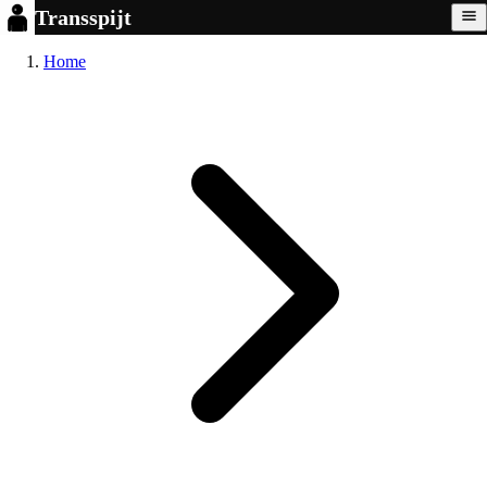
Transspijt
Home