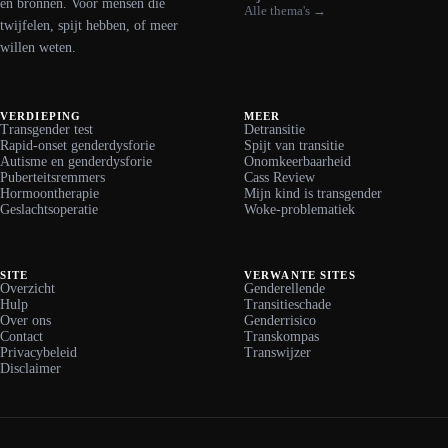
en bronnen. Voor mensen die
Alle thema's →
twijfelen, spijt hebben, of meer
willen weten.
VERDIEPING
MEER
Transgender test
Detransitie
Rapid-onset genderdysforie
Spijt van transitie
Autisme en genderdysforie
Onomkeerbaarheid
Puberteitsremmers
Cass Review
Hormoontherapie
Mijn kind is transgender
Geslachtsoperatie
Woke-problematiek
SITE
VERWANTE SITES
Overzicht
Genderellende
Hulp
Transitieschade
Over ons
Genderrisico
Contact
Transkompas
Privacybeleid
Transwijzer
Disclaimer