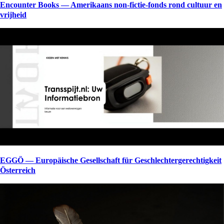
Encounter Books — Amerikaans non-fictie-fonds rond cultuur en
vrijheid
EGGÖ — Europäische Gesellschaft für Geschlechtergerechtigkeit
Österreich