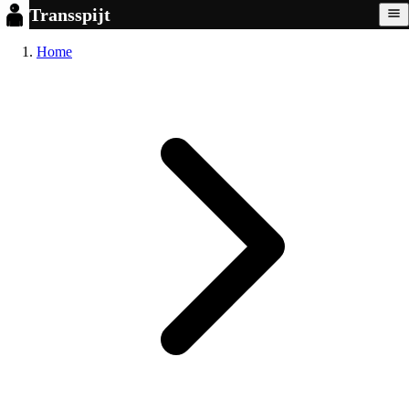
Transspijt
Home