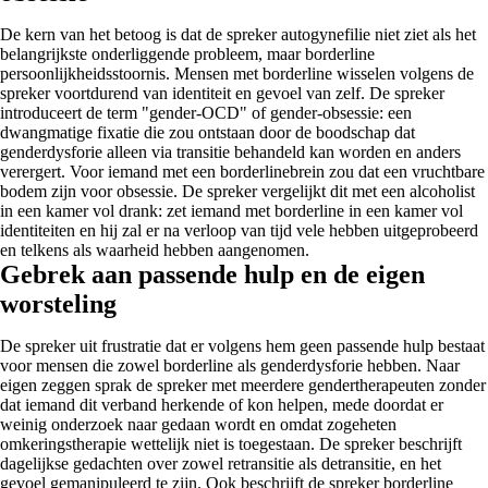
De kern van het betoog is dat de spreker autogynefilie niet ziet als het
belangrijkste onderliggende probleem, maar borderline
persoonlijkheidsstoornis. Mensen met borderline wisselen volgens de
spreker voortdurend van identiteit en gevoel van zelf. De spreker
introduceert de term "gender-OCD" of gender-obsessie: een
dwangmatige fixatie die zou ontstaan door de boodschap dat
genderdysforie alleen via transitie behandeld kan worden en anders
verergert. Voor iemand met een borderlinebrein zou dat een vruchtbare
bodem zijn voor obsessie. De spreker vergelijkt dit met een alcoholist
in een kamer vol drank: zet iemand met borderline in een kamer vol
identiteiten en hij zal er na verloop van tijd vele hebben uitgeprobeerd
en telkens als waarheid hebben aangenomen.
Gebrek aan passende hulp en de eigen
worsteling
De spreker uit frustratie dat er volgens hem geen passende hulp bestaat
voor mensen die zowel borderline als genderdysforie hebben. Naar
eigen zeggen sprak de spreker met meerdere gendertherapeuten zonder
dat iemand dit verband herkende of kon helpen, mede doordat er
weinig onderzoek naar gedaan wordt en omdat zogeheten
omkeringstherapie wettelijk niet is toegestaan. De spreker beschrijft
dagelijkse gedachten over zowel retransitie als detransitie, en het
gevoel gemanipuleerd te zijn. Ook beschrijft de spreker borderline