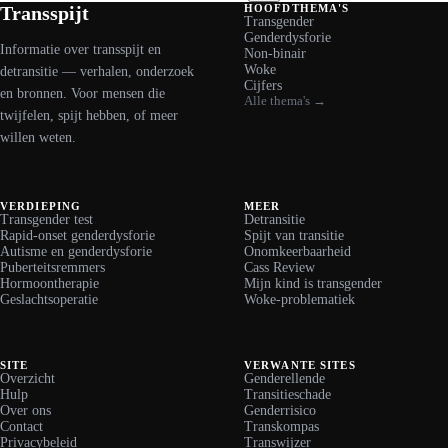
Facebook
X
LinkedIn
WhatsApp
Transspijt
HOOFDTHEMA'S
Transgender
Genderdysforie
Informatie over transspijt en
Non-binair
Woke
detransitie — verhalen, onderzoek
Cijfers
en bronnen. Voor mensen die
Alle thema's →
twijfelen, spijt hebben, of meer
willen weten.
VERDIEPING
MEER
Transgender test
Detransitie
Rapid-onset genderdysforie
Spijt van transitie
Autisme en genderdysforie
Onomkeerbaarheid
Puberteitsremmers
Cass Review
Hormoontherapie
Mijn kind is transgender
Geslachtsoperatie
Woke-problematiek
SITE
VERWANTE SITES
Overzicht
Genderellende
Hulp
Transitieschade
Over ons
Genderrisico
Contact
Transkompas
Privacybeleid
Transwijzer