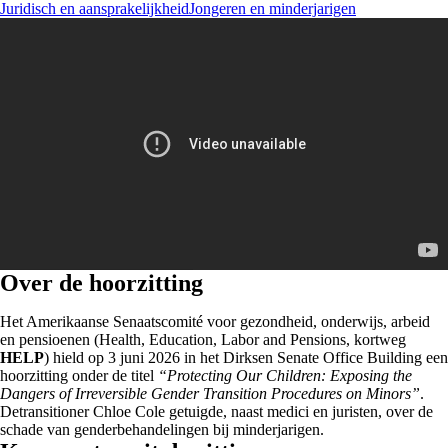
Juridisch en aansprakelijkheid
Jongeren en minderjarigen
Over de hoorzitting
Het Amerikaanse Senaatscomité voor gezondheid, onderwijs, arbeid
en pensioenen (Health, Education, Labor and Pensions, kortweg
HELP
) hield op 3 juni 2026 in het Dirksen Senate Office Building een
hoorzitting onder de titel
“Protecting Our Children: Exposing the
Dangers of Irreversible Gender Transition Procedures on Minors”
.
Detransitioner Chloe Cole getuigde, naast medici en juristen, over de
schade van genderbehandelingen bij minderjarigen.