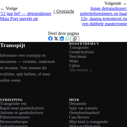
Volgende →
← Vorige
Jonge detransitioner:
↑ Overzicht
'12 jaar hel' — detransitioner
puberteitsremmers op haar
Maia Poet spreekt uit
12e, daarna testosteron en
een dubbele mastectomie
Deel deze pagina
Facebook
X
LinkedIn
WhatsApp
Transspijt
HOOFDTHEMA'S
Transgender
Genderdysforie
Informatie over transspijt en
Non-binair
Woke
detransitie — verhalen, onderzoek
Cijfers
en bronnen. Voor mensen die
Alle thema's →
twijfelen, spijt hebben, of meer
willen weten.
VERDIEPING
MEER
Transgender test
Detransitie
Rapid-onset genderdysforie
Spijt van transitie
Autisme en genderdysforie
Onomkeerbaarheid
Puberteitsremmers
Cass Review
Hormoontherapie
Mijn kind is transgender
Geslachtsoperatie
Woke-problematiek