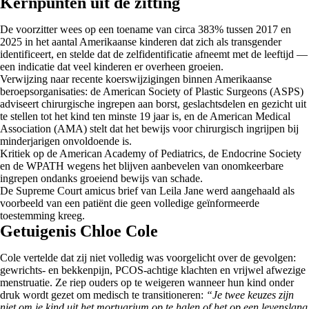
Kernpunten uit de zitting
De voorzitter wees op een toename van circa 383% tussen 2017 en
2025 in het aantal Amerikaanse kinderen dat zich als transgender
identificeert, en stelde dat de zelfidentificatie afneemt met de leeftijd —
een indicatie dat veel kinderen er overheen groeien.
Verwijzing naar recente koerswijzigingen binnen Amerikaanse
beroepsorganisaties: de American Society of Plastic Surgeons (ASPS)
adviseert chirurgische ingrepen aan borst, geslachtsdelen en gezicht uit
te stellen tot het kind ten minste 19 jaar is, en de American Medical
Association (AMA) stelt dat het bewijs voor chirurgisch ingrijpen bij
minderjarigen onvoldoende is.
Kritiek op de American Academy of Pediatrics, de Endocrine Society
en de WPATH wegens het blijven aanbevelen van onomkeerbare
ingrepen ondanks groeiend bewijs van schade.
De Supreme Court amicus brief van Leila Jane werd aangehaald als
voorbeeld van een patiënt die geen volledige geïnformeerde
toestemming kreeg.
Getuigenis Chloe Cole
Cole vertelde dat zij niet volledig was voorgelicht over de gevolgen:
gewrichts- en bekkenpijn, PCOS-achtige klachten en vrijwel afwezige
menstruatie. Ze riep ouders op te weigeren wanneer hun kind onder
druk wordt gezet om medisch te transitioneren:
“Je twee keuzes zijn
niet om je kind uit het mortuarium op te halen of het op een levenslang