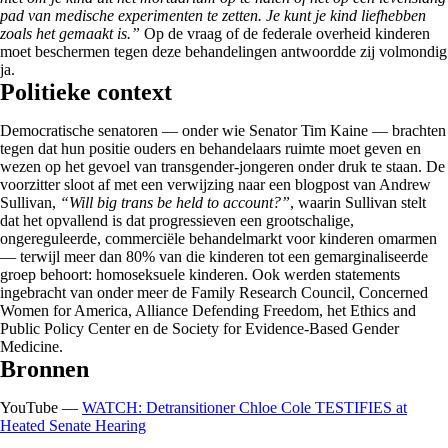
pad van medische experimenten te zetten. Je kunt je kind liefhebben
zoals het gemaakt is.”
Op de vraag of de federale overheid kinderen
moet beschermen tegen deze behandelingen antwoordde zij volmondig
ja.
Politieke context
Democratische senatoren — onder wie Senator Tim Kaine — brachten
tegen dat hun positie ouders en behandelaars ruimte moet geven en
wezen op het gevoel van transgender-jongeren onder druk te staan. De
voorzitter sloot af met een verwijzing naar een blogpost van Andrew
Sullivan,
“Will big trans be held to account?”
, waarin Sullivan stelt
dat het opvallend is dat progressieven een grootschalige,
ongereguleerde, commerciële behandelmarkt voor kinderen omarmen
— terwijl meer dan 80% van die kinderen tot een gemarginaliseerde
groep behoort: homoseksuele kinderen. Ook werden statements
ingebracht van onder meer de Family Research Council, Concerned
Women for America, Alliance Defending Freedom, het Ethics and
Public Policy Center en de Society for Evidence-Based Gender
Medicine.
Bronnen
YouTube —
WATCH: Detransitioner Chloe Cole TESTIFIES at
Heated Senate Hearing