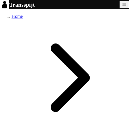
Transspijt
Home