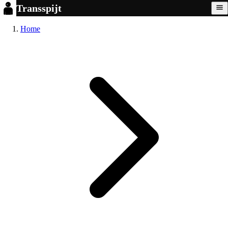
Transspijt
Home