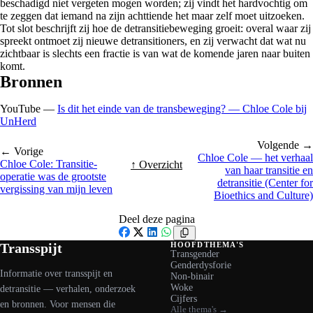
beschadigd niet vergeten mogen worden; zij vindt het hardvochtig om
te zeggen dat iemand na zijn achttiende het maar zelf moet uitzoeken.
Tot slot beschrijft zij hoe de detransitiebeweging groeit: overal waar zij
spreekt ontmoet zij nieuwe detransitioners, en zij verwacht dat wat nu
zichtbaar is slechts een fractie is van wat de komende jaren naar buiten
komt.
Bronnen
YouTube —
Is dit het einde van de transbeweging? — Chloe Cole bij
UnHerd
Volgende →
← Vorige
Chloe Cole — het verhaal
Chloe Cole: Transitie-
↑ Overzicht
van haar transitie en
operatie was de grootste
detransitie (Center for
vergissing van mijn leven
Bioethics and Culture)
Deel deze pagina
Facebook
X
LinkedIn
WhatsApp
Transspijt
HOOFDTHEMA'S
Transgender
Genderdysforie
Informatie over transspijt en
Non-binair
Woke
detransitie — verhalen, onderzoek
Cijfers
en bronnen. Voor mensen die
Alle thema's →