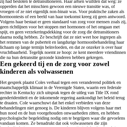
zij had besloten te detransitioneren. Haar artsen wuifden dat weg: ze
opperden dat het misschien gewoon een nieuwe transitie was, of
vroegen of ze niet eigenlijk non-binair was. Voor praktische zaken als
hormoontests of een beeld van haar toekomst kreeg zij geen antwoord.
Volgens haar bestaat er geen standaard van zorg voor mensen zoals zij,
geen richtlijnen voor het stoppen met hormonen of het omgaan met
spijt, en geen verzekeringsdekking voor de zorg die detransitioners
daarna nodig hebben. Ze beschrijft dat ze niet weet hoe ingrepen als
het remmen van de puberteit en langdurige hormoonbehandeling haar
lichaam op lange termijn beïnvloeden, en dat ze onzeker is over haar
vruchtbaarheid. Tegelijk noemt ze hoop: ze kent meerdere vriendinnen
die na hun detransitie gezonde kinderen hebben gekregen.
Een gekeerd tij en de zorg voor zowel
kinderen als volwassenen
Het gesprek plaatst Coles verhaal tegen een veranderend politiek en
maatschappelijk klimaat in de Verenigde Staten, waarin een federale
rechter in Kentucky zich uitsprak tegen de uitleg van Title IX rond
genderidentiteit en de inkomende regering aankondigt het beleid terug
te draaien. Cole waarschuwt dat het enkel verbieden van deze
behandelingen niet genoeg is. De kinderen blijven volgens haar met
hun nood en de hun voorgehouden onwaarheden zitten, en hebben
psychologische begeleiding nodig om te begrijpen waar die gevoelens
vandaan komen. Ze benadrukt dat ook volwassenen die zijn