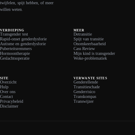
twijfelen, spijt hebben, of meer
willen weten.
VERDIEPING
MEER
Transgender test
Detransitie
Rapid-onset genderdysforie
Spijt van transitie
Autisme en genderdysforie
Onomkeerbaarheid
Puberteitsremmers
Cass Review
Hormoontherapie
Mijn kind is transgender
Geslachtsoperatie
Woke-problematiek
SITE
VERWANTE SITES
Overzicht
Genderellende
Hulp
Transitieschade
Over ons
Genderrisico
Contact
Transkompas
Privacybeleid
Transwijzer
Disclaimer