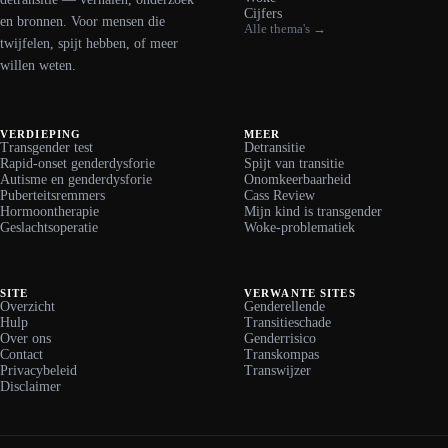
Cijfers
en bronnen. Voor mensen die
Alle thema's →
twijfelen, spijt hebben, of meer
willen weten.
VERDIEPING
MEER
Transgender test
Detransitie
Rapid-onset genderdysforie
Spijt van transitie
Autisme en genderdysforie
Onomkeerbaarheid
Puberteitsremmers
Cass Review
Hormoontherapie
Mijn kind is transgender
Geslachtsoperatie
Woke-problematiek
SITE
VERWANTE SITES
Overzicht
Genderellende
Hulp
Transitieschade
Over ons
Genderrisico
Contact
Transkompas
Privacybeleid
Transwijzer
Disclaimer