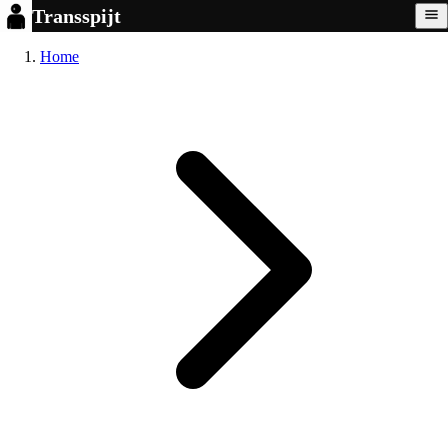
Transspijt
Home