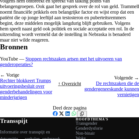
volgens hem ontbreekt en spreekt van talking points van
belangengroepen. Ook gaat het gesprek over de rol van geld. Trammell
noemt financiële prikkels een belangrijke factor en wijst erop dat een
patiënt die op jonge leeftijd aan testosteron en puberteitsremmers
begint, deze middelen mogelijk langdurig blijft gebruiken. Volgens
hem speelt naast geld ook politiek en sociale acceptatie een rol. In de
uitzending wordt vermeld dat de instelling in Nebraska is benaderd
maar niet wilde reageren.
Bronnen
YouTube —
Stoppen rechtszaken artsen met het uitvoeren van
genderoperaties?
← Vorige
Volgende →
Rechter blokkeert Trumps
De rechtszaken die de
↑ Overzicht
uitvoeringsbesluit over
gendergeneeskunde kunnen
genderbehandelingen voor
vernietigen
minderjarigen
Deel deze pagina
Facebook
X
LinkedIn
WhatsApp
Transspijt
HOOFDTHEMA'S
Transgender
Genderdysforie
Informatie over transspijt en
Non-binair
Woke
detransitie — verhalen, onderzoek