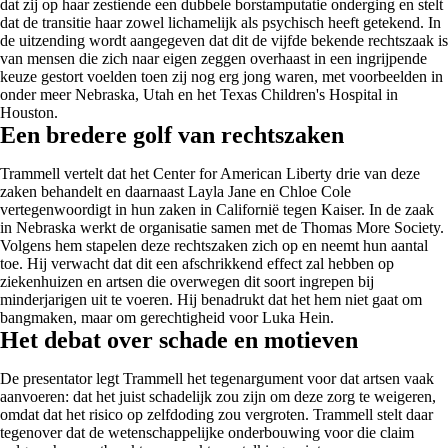
dat zij op haar zestiende een dubbele borstamputatie onderging en stelt
dat de transitie haar zowel lichamelijk als psychisch heeft getekend. In
de uitzending wordt aangegeven dat dit de vijfde bekende rechtszaak is
van mensen die zich naar eigen zeggen overhaast in een ingrijpende
keuze gestort voelden toen zij nog erg jong waren, met voorbeelden in
onder meer Nebraska, Utah en het Texas Children's Hospital in
Houston.
Een bredere golf van rechtszaken
Trammell vertelt dat het Center for American Liberty drie van deze
zaken behandelt en daarnaast Layla Jane en Chloe Cole
vertegenwoordigt in hun zaken in Californië tegen Kaiser. In de zaak
in Nebraska werkt de organisatie samen met de Thomas More Society.
Volgens hem stapelen deze rechtszaken zich op en neemt hun aantal
toe. Hij verwacht dat dit een afschrikkend effect zal hebben op
ziekenhuizen en artsen die overwegen dit soort ingrepen bij
minderjarigen uit te voeren. Hij benadrukt dat het hem niet gaat om
bangmaken, maar om gerechtigheid voor Luka Hein.
Het debat over schade en motieven
De presentator legt Trammell het tegenargument voor dat artsen vaak
aanvoeren: dat het juist schadelijk zou zijn om deze zorg te weigeren,
omdat dat het risico op zelfdoding zou vergroten. Trammell stelt daar
tegenover dat de wetenschappelijke onderbouwing voor die claim