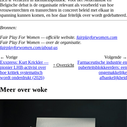
Belgische debat is de organisatie relevant als voorbeeld van hoe
vrouwenrechten en transrechten in concreet beleid met elkaar in
spanning kunnen komen, en hoe daar feitelijk over wordt gedebatteerd.
Bronnen:
Fair Play For Women — officiële website.
fairplayforwomen.com
Fair Play For Women — over de organisatie.
fairplayforwomen.com/about-us
← Vorige
Volgende →
Exxpress: Kurt Krickler —
Farmaceutische industrie en
↑ Overzicht
pionier LHB-activist over
puberteitsblokkeerders: een
hoe kritiek systematisch
ongemakkelijke
wordt onderdrukt (2026)
afhankelijkheid
Meer over
woke