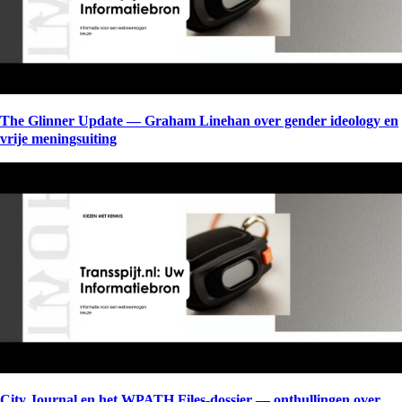
The Glinner Update — Graham Linehan over gender ideology en
vrije meningsuiting
City Journal en het WPATH Files-dossier — onthullingen over