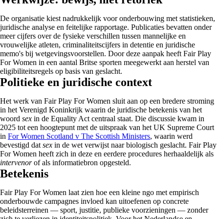
De organisatie kiest nadrukkelijk voor onderbouwing met statistieken,
juridische analyse en feitelijke rapportage. Publicaties bevatten onder
meer cijfers over de fysieke verschillen tussen mannelijke en
vrouwelijke atleten, criminaliteitscijfers in detentie en juridische
memo's bij wetgevingsvoorstellen. Door deze aanpak heeft Fair Play
For Women in een aantal Britse sporten meegewerkt aan herstel van
eligibiliteitsregels op basis van geslacht.
Politieke en juridische context
Het werk van Fair Play For Women sluit aan op een bredere stroming
in het Verenigd Koninkrijk waarin de juridische betekenis van het
woord
sex
in de Equality Act centraal staat. Die discussie kwam in
2025 tot een hoogtepunt met de uitspraak van het UK Supreme Court
in
For Women Scotland v The Scottish Ministers
, waarin werd
bevestigd dat
sex
in de wet verwijst naar biologisch geslacht. Fair Play
For Women heeft zich in deze en eerdere procedures herhaaldelijk als
intervenor
of als informatiebron opgesteld.
Betekenis
Fair Play For Women laat zien hoe een kleine ngo met empirisch
onderbouwde campagnes invloed kan uitoefenen op concrete
beleidsterreinen — sport, justitie, publieke voorzieningen — zonder
zich te verliezen in identiteitspolitiek. Voor het Nederlandse en