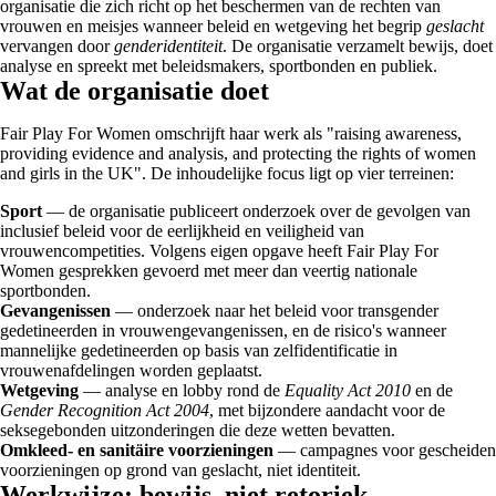
organisatie die zich richt op het beschermen van de rechten van
vrouwen en meisjes wanneer beleid en wetgeving het begrip
geslacht
vervangen door
genderidentiteit
. De organisatie verzamelt bewijs, doet
analyse en spreekt met beleidsmakers, sportbonden en publiek.
Wat de organisatie doet
Fair Play For Women omschrijft haar werk als "raising awareness,
providing evidence and analysis, and protecting the rights of women
and girls in the UK". De inhoudelijke focus ligt op vier terreinen:
Sport
— de organisatie publiceert onderzoek over de gevolgen van
inclusief beleid voor de eerlijkheid en veiligheid van
vrouwencompetities. Volgens eigen opgave heeft Fair Play For
Women gesprekken gevoerd met meer dan veertig nationale
sportbonden.
Gevangenissen
— onderzoek naar het beleid voor transgender
gedetineerden in vrouwengevangenissen, en de risico's wanneer
mannelijke gedetineerden op basis van zelfidentificatie in
vrouwenafdelingen worden geplaatst.
Wetgeving
— analyse en lobby rond de
Equality Act 2010
en de
Gender Recognition Act 2004
, met bijzondere aandacht voor de
seksegebonden uitzonderingen die deze wetten bevatten.
Omkleed- en sanitäire voorzieningen
— campagnes voor gescheiden
voorzieningen op grond van geslacht, niet identiteit.
Werkwijze: bewijs, niet retoriek