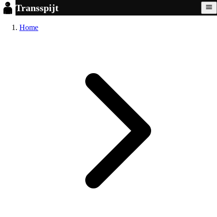
Transspijt
Home