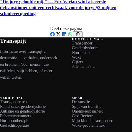
"De jury geloofde mij." — Fox Varian wint als eerste
detransitioner ooit een rechtszaak voor de jury: $2 miljoen
schadevergoeding
Deel deze pagina
Facebook
X
LinkedIn
WhatsApp
Transspijt
HOOFDTHEMA'S
Transgender
Genderdysforie
Informatie over transspijt en
Non-binair
Woke
detransitie — verhalen, onderzoek
Cijfers
en bronnen. Voor mensen die
Alle thema's →
twijfelen, spijt hebben, of meer
willen weten.
VERDIEPING
MEER
Transgender test
Detransitie
Rapid-onset genderdysforie
Spijt van transitie
Autisme en genderdysforie
Onomkeerbaarheid
Puberteitsremmers
Cass Review
Hormoontherapie
Mijn kind is transgender
Geslachtsoperatie
Woke-problematiek