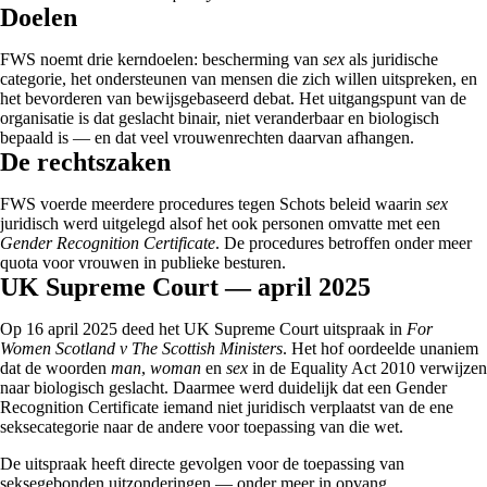
Doelen
FWS noemt drie kerndoelen: bescherming van
sex
als juridische
categorie, het ondersteunen van mensen die zich willen uitspreken, en
het bevorderen van bewijsgebaseerd debat. Het uitgangspunt van de
organisatie is dat geslacht binair, niet veranderbaar en biologisch
bepaald is — en dat veel vrouwenrechten daarvan afhangen.
De rechtszaken
FWS voerde meerdere procedures tegen Schots beleid waarin
sex
juridisch werd uitgelegd alsof het ook personen omvatte met een
Gender Recognition Certificate
. De procedures betroffen onder meer
quota voor vrouwen in publieke besturen.
UK Supreme Court — april 2025
Op
16 april 2025
deed het UK Supreme Court uitspraak in
For
Women Scotland v The Scottish Ministers
. Het hof oordeelde unaniem
dat de woorden
man
,
woman
en
sex
in de Equality Act 2010 verwijzen
naar biologisch geslacht. Daarmee werd duidelijk dat een Gender
Recognition Certificate iemand niet juridisch verplaatst van de ene
seksecategorie naar de andere voor toepassing van die wet.
De uitspraak heeft directe gevolgen voor de toepassing van
seksegebonden uitzonderingen — onder meer in opvang,