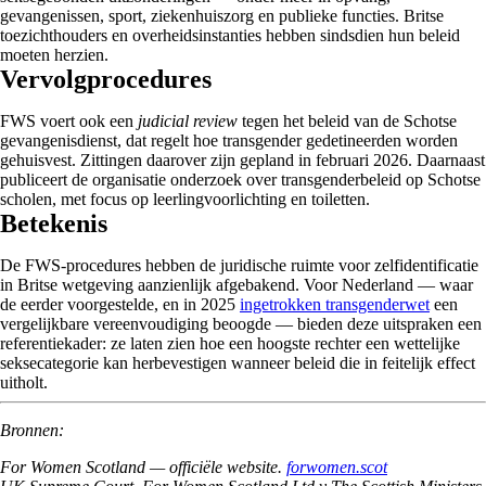
gevangenissen, sport, ziekenhuiszorg en publieke functies. Britse
toezichthouders en overheidsinstanties hebben sindsdien hun beleid
moeten herzien.
Vervolgprocedures
FWS voert ook een
judicial review
tegen het beleid van de Schotse
gevangenisdienst, dat regelt hoe transgender gedetineerden worden
gehuisvest. Zittingen daarover zijn gepland in februari 2026. Daarnaast
publiceert de organisatie onderzoek over transgenderbeleid op Schotse
scholen, met focus op leerlingvoorlichting en toiletten.
Betekenis
De FWS-procedures hebben de juridische ruimte voor zelfidentificatie
in Britse wetgeving aanzienlijk afgebakend. Voor Nederland — waar
de eerder voorgestelde, en in 2025
ingetrokken transgenderwet
een
vergelijkbare vereenvoudiging beoogde — bieden deze uitspraken een
referentiekader: ze laten zien hoe een hoogste rechter een wettelijke
seksecategorie kan herbevestigen wanneer beleid die in feitelijk effect
uitholt.
Bronnen:
For Women Scotland — officiële website.
forwomen.scot