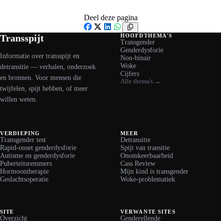
Deel deze pagina
Facebook
X
LinkedIn
WhatsApp
Transspijt
HOOFDTHEMA'S
Transgender
Genderdysforie
Informatie over transspijt en
Non-binair
Woke
detransitie — verhalen, onderzoek
Cijfers
en bronnen. Voor mensen die
Alle thema's →
twijfelen, spijt hebben, of meer
willen weten.
VERDIEPING
MEER
Transgender test
Detransitie
Rapid-onset genderdysforie
Spijt van transitie
Autisme en genderdysforie
Onomkeerbaarheid
Puberteitsremmers
Cass Review
Hormoontherapie
Mijn kind is transgender
Geslachtsoperatie
Woke-problematiek
SITE
VERWANTE SITES
Overzicht
Genderellende