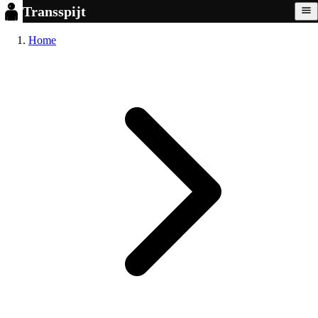
Transspijt
Home