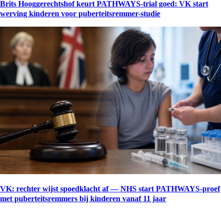
Brits Hooggerechtshof keurt PATHWAYS-trial goed: VK start
werving kinderen voor puberteitsremmer-studie
VK: rechter wijst spoedklacht af — NHS start PATHWAYS-proef
met puberteitsremmers bij kinderen vanaf 11 jaar