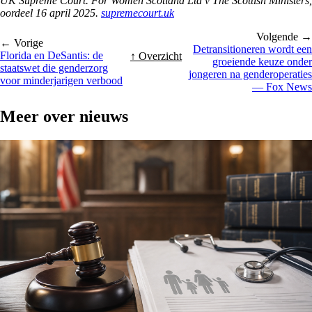
UK Supreme Court.
For Women Scotland Ltd v The Scottish Ministers
,
oordeel 16 april 2025.
supremecourt.uk
Volgende →
← Vorige
Detransitioneren wordt een
Florida en DeSantis: de
↑ Overzicht
groeiende keuze onder
staatswet die genderzorg
jongeren na genderoperaties
voor minderjarigen verbood
— Fox News
Meer over
nieuws