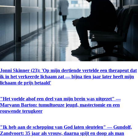
Jonni Skinner (23): 'Op mijn dertiende vertelde een therapeut dat
ik in het verkeerde lichaam zat — bijna tien jaar later heeft mijn
lichaam de prijs betaald'
"Het voelde alsof een deel van mijn brein was uitgezet" —
Maryann Barton: tumultueuze jeugd, mastectomie en een
rouwende terugkeer
"Ik heb aan de schepping van God laten sleutelen" — Gundolf,
Zandvoort: 35 jaar als vrouw, daarna spijt en doop als man