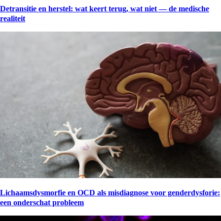
Detransitie en herstel: wat keert terug, wat niet — de medische
realiteit
Lichaamsdysmorfie en OCD als misdiagnose voor genderdysforie:
een onderschat probleem