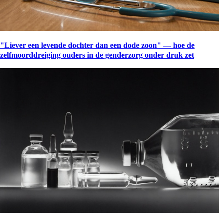
"Liever een levende dochter dan een dode zoon" — hoe de
zelfmoorddreiging ouders in de genderzorg onder druk zet