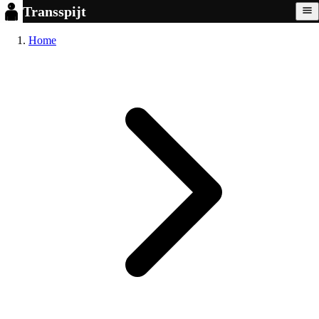
Transspijt
Home