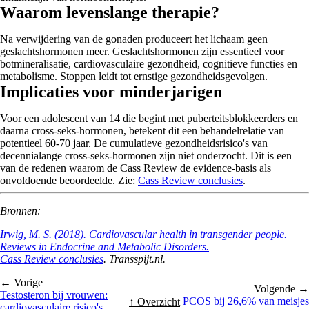
Waarom levenslange therapie?
Na verwijdering van de gonaden produceert het lichaam geen
geslachtshormonen meer. Geslachtshormonen zijn essentieel voor
botmineralisatie, cardiovasculaire gezondheid, cognitieve functies en
metabolisme. Stoppen leidt tot ernstige gezondheidsgevolgen.
Implicaties voor minderjarigen
Voor een adolescent van 14 die begint met puberteitsblokkeerders en
daarna cross-seks-hormonen, betekent dit een behandelrelatie van
potentieel 60-70 jaar. De cumulatieve gezondheidsrisico's van
decennialange cross-seks-hormonen zijn niet onderzocht. Dit is een
van de redenen waarom de Cass Review de evidence-basis als
onvoldoende beoordeelde. Zie:
Cass Review conclusies
.
Bronnen:
Irwig, M. S. (2018). Cardiovascular health in transgender people.
Reviews in Endocrine and Metabolic Disorders.
Cass Review conclusies
. Transspijt.nl.
← Vorige
Volgende →
Testosteron bij vrouwen:
PCOS bij 26,6% van meisjes
↑ Overzicht
cardiovasculaire risico's,