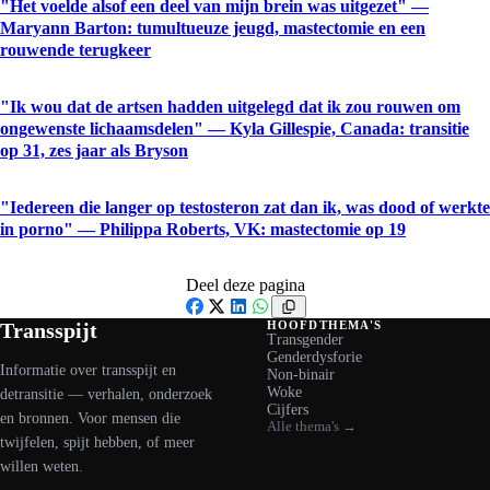
"Het voelde alsof een deel van mijn brein was uitgezet" —
Maryann Barton: tumultueuze jeugd, mastectomie en een
rouwende terugkeer
"Ik wou dat de artsen hadden uitgelegd dat ik zou rouwen om
ongewenste lichaamsdelen" — Kyla Gillespie, Canada: transitie
op 31, zes jaar als Bryson
"Iedereen die langer op testosteron zat dan ik, was dood of werkte
in porno" — Philippa Roberts, VK: mastectomie op 19
Deel deze pagina
Facebook
X
LinkedIn
WhatsApp
Transspijt
HOOFDTHEMA'S
Transgender
Genderdysforie
Informatie over transspijt en
Non-binair
Woke
detransitie — verhalen, onderzoek
Cijfers
en bronnen. Voor mensen die
Alle thema's →
twijfelen, spijt hebben, of meer
willen weten.