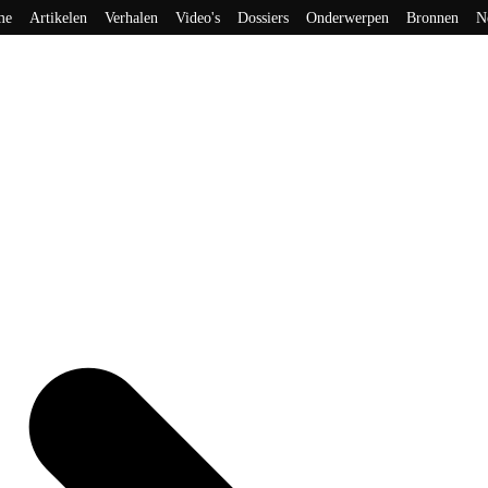
me
Artikelen
Verhalen
Video's
Dossiers
Onderwerpen
Bronnen
N