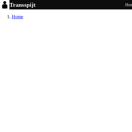
Transspijt
Ho
Home