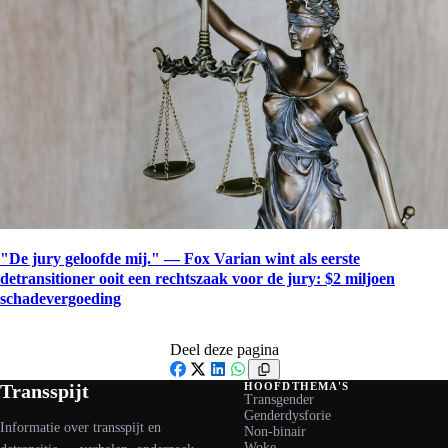
"De jury geloofde mij." — Fox Varian wint als eerste
detransitioner ooit een rechtszaak voor de jury: $2 miljoen
schadevergoeding
Deel deze pagina
Facebook
X
LinkedIn
WhatsApp
Transspijt
HOOFDTHEMA'S
Transgender
Genderdysforie
Informatie over transspijt en
Non-binair
Woke