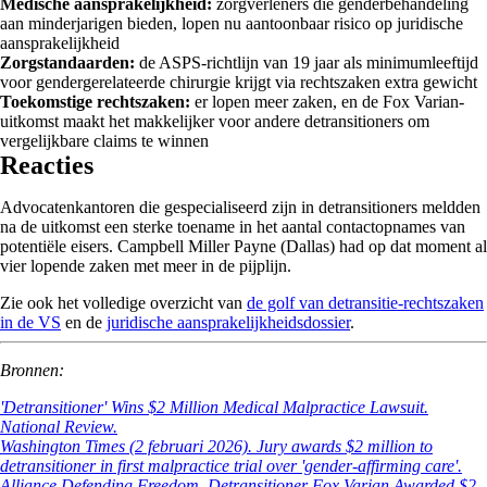
Medische aansprakelijkheid:
zorgverleners die genderbehandeling
aan minderjarigen bieden, lopen nu aantoonbaar risico op juridische
aansprakelijkheid
Zorgstandaarden:
de ASPS-richtlijn van 19 jaar als minimumleeftijd
voor gendergerelateerde chirurgie krijgt via rechtszaken extra gewicht
Toekomstige rechtszaken:
er lopen meer zaken, en de Fox Varian-
uitkomst maakt het makkelijker voor andere detransitioners om
vergelijkbare claims te winnen
Reacties
Advocatenkantoren die gespecialiseerd zijn in detransitioners meldden
na de uitkomst een sterke toename in het aantal contactopnames van
potentiële eisers. Campbell Miller Payne (Dallas) had op dat moment al
vier lopende zaken met meer in de pijplijn.
Zie ook het volledige overzicht van
de golf van detransitie-rechtszaken
in de VS
en de
juridische aansprakelijkheidsdossier
.
Bronnen:
'Detransitioner' Wins $2 Million Medical Malpractice Lawsuit.
National Review.
Washington Times (2 februari 2026). Jury awards $2 million to
detransitioner in first malpractice trial over 'gender-affirming care'.
Alliance Defending Freedom. Detransitioner Fox Varian Awarded $2