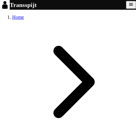
Transspijt
Home