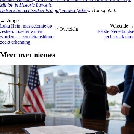
Million in Historic Lawsuit.
Detransitie-rechtszaken VS: golf vordert (2026)
. Transspijt.nl.
← Vorige
Luka Hein: mastectomie op
Volgende →
↑ Overzicht
zestien, moeder willen
Eerste Nederlandse
worden — een detransitioner
rechtszaak door
zoekt erkenning
Meer over
nieuws