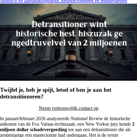
Juridisch en aansprakelijkheid
Chirurgie
Jongeren en minderjarigen
Twijfel je, heb je spijt, letsel of ben je aan het
detransitioneren?
Neem vertrouwelijk contact op
In januari/februari 2026 analyseerde
National Review
de historische
uitkomst van de Fox Varian-rechtszaak: een New Yorkse jury kende
2
miljoen dollar schadevergoeding
toe aan een detransitioner die als
zestienjarige een mastectomie had ondergaan. Het is de eerste