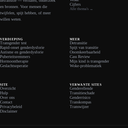
detransitie — verhalen, onderzoek
Cijfers
en bronnen. Voor mensen die
Alle thema's →
twijfelen, spijt hebben, of meer
willen weten.
VERDIEPING
MEER
Transgender test
Detransitie
Rapid-onset genderdysforie
Spijt van transitie
Autisme en genderdysforie
Onomkeerbaarheid
Puberteitsremmers
Cass Review
Hormoontherapie
Mijn kind is transgender
Geslachtsoperatie
Woke-problematiek
SITE
VERWANTE SITES
Overzicht
Genderellende
Hulp
Transitieschade
Over ons
Genderrisico
Contact
Transkompas
Privacybeleid
Transwijzer
Disclaimer