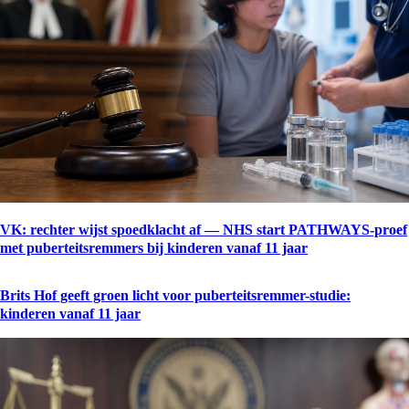
VK: rechter wijst spoedklacht af — NHS start PATHWAYS-proef
met puberteitsremmers bij kinderen vanaf 11 jaar
Brits Hof geeft groen licht voor puberteitsremmer-studie:
kinderen vanaf 11 jaar