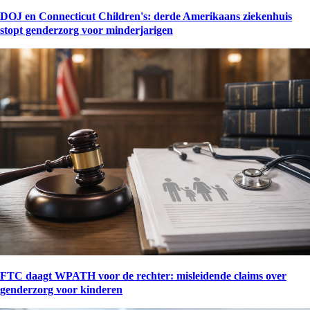
DOJ en Connecticut Children's: derde Amerikaans ziekenhuis
stopt genderzorg voor minderjarigen
FTC daagt WPATH voor de rechter: misleidende claims over
genderzorg voor kinderen