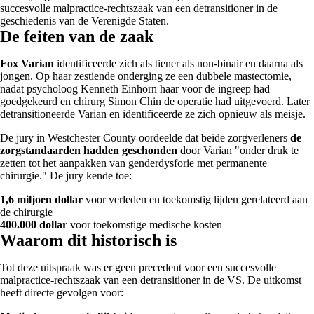
succesvolle malpractice-rechtszaak van een detransitioner in de
geschiedenis van de Verenigde Staten.
De feiten van de zaak
Fox Varian
identificeerde zich als tiener als non-binair en daarna als
jongen. Op haar zestiende onderging ze een dubbele mastectomie,
nadat psycholoog Kenneth Einhorn haar voor de ingreep had
goedgekeurd en chirurg Simon Chin de operatie had uitgevoerd. Later
detransitioneerde Varian en identificeerde ze zich opnieuw als meisje.
De jury in Westchester County oordeelde dat beide zorgverleners
de
zorgstandaarden hadden geschonden
door Varian "onder druk te
zetten tot het aanpakken van genderdysforie met permanente
chirurgie." De jury kende toe:
1,6 miljoen dollar
voor verleden en toekomstig lijden gerelateerd aan
de chirurgie
400.000 dollar
voor toekomstige medische kosten
Waarom dit historisch is
Tot deze uitspraak was er geen precedent voor een succesvolle
malpractice-rechtszaak van een detransitioner in de VS. De uitkomst
heeft directe gevolgen voor: