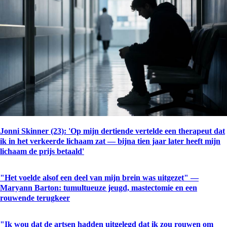
Jonni Skinner (23): 'Op mijn dertiende vertelde een therapeut dat
ik in het verkeerde lichaam zat — bijna tien jaar later heeft mijn
lichaam de prijs betaald'
"Het voelde alsof een deel van mijn brein was uitgezet" —
Maryann Barton: tumultueuze jeugd, mastectomie en een
rouwende terugkeer
"Ik wou dat de artsen hadden uitgelegd dat ik zou rouwen om