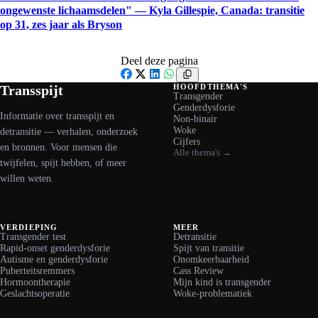
ongewenste lichaamsdelen" — Kyla Gillespie, Canada: transitie
op 31, zes jaar als Bryson
Deel deze pagina
Facebook
X
LinkedIn
WhatsApp
Transspijt
HOOFDTHEMA'S
Transgender
Genderdysforie
Informatie over transspijt en
Non-binair
Woke
detransitie — verhalen, onderzoek
Cijfers
en bronnen. Voor mensen die
Alle thema's →
twijfelen, spijt hebben, of meer
willen weten.
VERDIEPING
MEER
Transgender test
Detransitie
Rapid-onset genderdysforie
Spijt van transitie
Autisme en genderdysforie
Onomkeerbaarheid
Puberteitsremmers
Cass Review
Hormoontherapie
Mijn kind is transgender
Geslachtsoperatie
Woke-problematiek