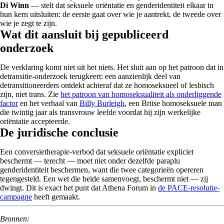
Di Winn
— stelt dat seksuele oriëntatie en genderidentiteit elkaar in
hun kern uitsluiten: de eerste gaat over wie je aantrekt, de tweede over
wie je zegt te zijn.
Wat dit aansluit bij gepubliceerd
onderzoek
De verklaring komt niet uit het niets. Het sluit aan op het patroon dat in
detransitie-onderzoek terugkeert: een aanzienlijk deel van
detransitioneerders ontdekt achteraf dat ze homoseksueel of lesbisch
zijn, niet trans. Zie
het patroon van homoseksualiteit als onderliggende
factor
en het verhaal van
Billy Burleigh
, een Britse homoseksuele man
die twintig jaar als transvrouw leefde voordat hij zijn werkelijke
oriëntatie accepteerde.
De juridische conclusie
Een conversietherapie-verbod dat seksuele oriëntatie expliciet
beschermt — terecht — moet niet onder dezelfde paraplu
genderidentiteit beschermen, want die twee categorieën opereren
tegengesteld. Een wet die beide samenvoegt, beschermt niet — zij
dwingt. Dit is exact het punt dat Athena Forum in
de PACE-resolutie-
campagne
heeft gemaakt.
Bronnen: