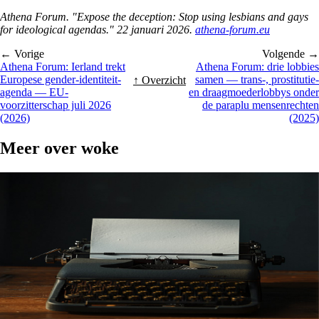
Athena Forum. "Expose the deception: Stop using lesbians and gays
for ideological agendas." 22 januari 2026.
athena-forum.eu
← Vorige
Volgende →
Athena Forum: Ierland trekt
Athena Forum: drie lobbies
Europese gender-identiteit-
samen — trans-, prostitutie-
↑ Overzicht
agenda — EU-
en draagmoederlobbys onder
voorzitterschap juli 2026
de paraplu mensenrechten
(2026)
(2025)
Meer over
woke