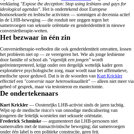
verklaring
"Expose the deception: Stop using lesbians and gays for
ideological agendas"
. Het is ondertekend door Europese
homoseksuele en lesbische activisten — sommigen al decennia actief
in de LHB-beweging — die ronduit nee zeggen tegen het
samenvoegen van seksuele oriëntatie en genderidentiteit in nieuwe
conversietherapie-wetten.
Het bezwaar in één zin
Conversietherapie-verboden die ook genderidentiteit omvatten, lossen
het probleem niet op — ze verergeren het. Wie als jonge lesbienne
door familie of school als
"eigenlijk een jongen"
wordt
geëreinterpreteerd, krijgt onder een dergelijk wettelijk kader geen
exploratieve psychologische zorg, maar wordt naar het affirmatieve,
medische spoor geduwd. Dat is in de woorden van
Kurt Krickler
effectief een
"conversie naar heteroseksualiteit"
— alleen niet meer via
gebed of gesprek, maar via testosteron en mastectomie.
De ondertekenaars
Kurt Krickler
— Oostenrijks LHB-activist sinds de jaren tachtig.
Wijst op de medische risico's van onnodige medicalisering van
jongeren die feitelijk worstelen met seksuele oriëntatie.
Frederick Schminke
— argumenteert dat LHB-personen niet
samenvallen met de transactivistische beweging; dat samenvoegen
onder één label is een politieke constructie, geen feit.