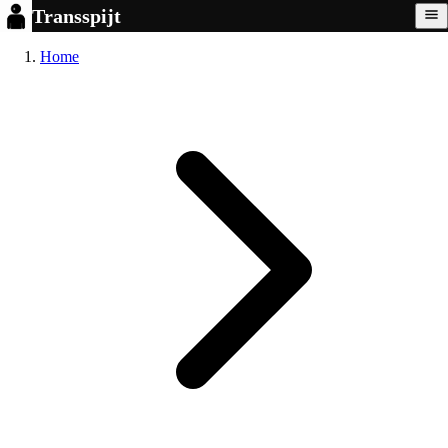
Transspijt
Home