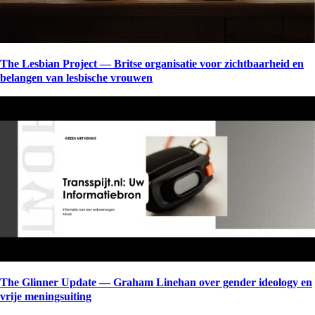
The Lesbian Project — Britse organisatie voor zichtbaarheid en
belangen van lesbische vrouwen
The Glinner Update — Graham Linehan over gender ideology en
vrije meningsuiting