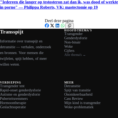
"Iedereen die langer op testosteron zat dan ik, was dood of werkte
in porno" — Philippa Roberts, VK: mastectomie op 19
Deel deze pagina
Facebook
X
LinkedIn
WhatsApp
Transspijt
HOOFDTHEMA'S
Transgender
Genderdysforie
Informatie over transspijt en
Non-binair
Woke
detransitie — verhalen, onderzoek
Cijfers
en bronnen. Voor mensen die
Alle thema's →
twijfelen, spijt hebben, of meer
willen weten.
VERDIEPING
MEER
Transgender test
Detransitie
Rapid-onset genderdysforie
Spijt van transitie
Autisme en genderdysforie
Onomkeerbaarheid
Puberteitsremmers
Cass Review
Hormoontherapie
Mijn kind is transgender
Geslachtsoperatie
Woke-problematiek