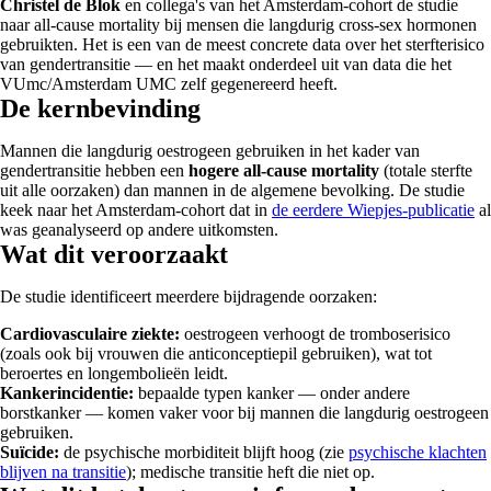
Christel de Blok
en collega's van het Amsterdam-cohort de studie
naar all-cause mortality bij mensen die langdurig cross-sex hormonen
gebruikten. Het is een van de meest concrete data over het sterfterisico
van gendertransitie — en het maakt onderdeel uit van data die het
VUmc/Amsterdam UMC zelf gegenereerd heeft.
De kernbevinding
Mannen die langdurig oestrogeen gebruiken in het kader van
gendertransitie hebben een
hogere all-cause mortality
(totale sterfte
uit alle oorzaken) dan mannen in de algemene bevolking. De studie
keek naar het Amsterdam-cohort dat in
de eerdere Wiepjes-publicatie
al
was geanalyseerd op andere uitkomsten.
Wat dit veroorzaakt
De studie identificeert meerdere bijdragende oorzaken:
Cardiovasculaire ziekte:
oestrogeen verhoogt de tromboserisico
(zoals ook bij vrouwen die anticonceptiepil gebruiken), wat tot
beroertes en longembolieën leidt.
Kankerincidentie:
bepaalde typen kanker — onder andere
borstkanker — komen vaker voor bij mannen die langdurig oestrogeen
gebruiken.
Suïcide:
de psychische morbiditeit blijft hoog (zie
psychische klachten
blijven na transitie
); medische transitie heft die niet op.