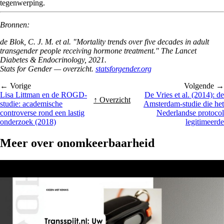
tegenwerping.
Bronnen:
de Blok, C. J. M. et al. "Mortality trends over five decades in adult
transgender people receiving hormone treatment."
The Lancet
Diabetes & Endocrinology
, 2021.
Stats for Gender — overzicht.
statsforgender.org
← Vorige
Volgende →
Lisa Littman en de ROGD-
De Vries et al. (2014): de
↑ Overzicht
studie: academische
Amsterdam-studie die het
controverse rond een lastig
Nederlandse protocol
onderzoek (2018)
legitimeerde
Meer over
onomkeerbaarheid