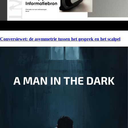
Conversiewet: de asymmetrie tussen het gesprek en het scalpel