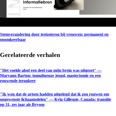
Stemverandering door testosteron bij vrouwen: permanent en
onomkeerbaar
Gerelateerde verhalen
"Het voelde alsof een deel van mijn brein was uitgezet" —
Maryann Barton: tumultueuze jeugd, mastectomie en een
rouwende terugkeer
"Ik wou dat de artsen hadden uitgelegd dat ik zou rouwen om
ongewenste lichaamsdelen" — Kyla Gillespie, Canada: transitie
op 31, zes jaar als Bryson