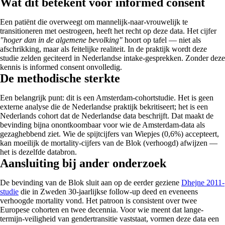
Wat dit betekent voor informed consent
Een patiënt die overweegt om mannelijk-naar-vrouwelijk te
transitioneren met oestrogeen, heeft het recht op deze data. Het cijfer
"hoger dan in de algemene bevolking"
hoort op tafel — niet als
afschrikking, maar als feitelijke realiteit. In de praktijk wordt deze
studie zelden geciteerd in Nederlandse intake-gesprekken. Zonder deze
kennis is informed consent onvolledig.
De methodische sterkte
Een belangrijk punt: dit is een Amsterdam-cohortstudie. Het is geen
externe analyse die de Nederlandse praktijk bekritiseert; het is een
Nederlands cohort dat de Nederlandse data beschrijft. Dat maakt de
bevinding bijna onontkoombaar voor wie de Amsterdam-data als
gezaghebbend ziet. Wie de spijtcijfers van Wiepjes (0,6%) accepteert,
kan moeilijk de mortality-cijfers van de Blok (verhoogd) afwijzen —
het is dezelfde data­bron.
Aansluiting bij ander onderzoek
De bevinding van de Blok sluit aan op de eerder geziene
Dhejne 2011-
studie
die in Zweden 30-jaarlijkse follow-up deed en eveneens
verhoogde mortality vond. Het patroon is consistent over twee
Europese cohorten en twee decennia. Voor wie meent dat lange-
termijn-veiligheid van gendertransitie vaststaat, vormen deze data een