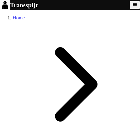
Transspijt
Home