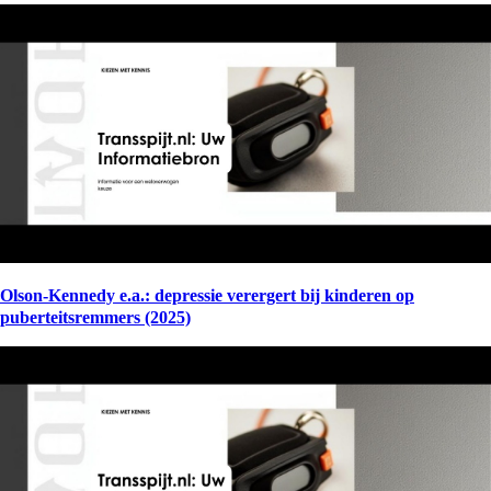
Olson-Kennedy e.a.: depressie verergert bij kinderen op
puberteitsremmers (2025)