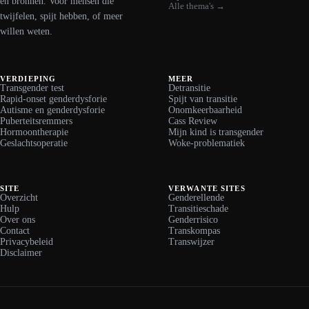
en bronnen. Voor mensen die
Alle thema's →
twijfelen, spijt hebben, of meer
willen weten.
VERDIEPING
MEER
Transgender test
Detransitie
Rapid-onset genderdysforie
Spijt van transitie
Autisme en genderdysforie
Onomkeerbaarheid
Puberteitsremmers
Cass Review
Hormoontherapie
Mijn kind is transgender
Geslachtsoperatie
Woke-problematiek
SITE
VERWANTE SITES
Overzicht
Genderellende
Hulp
Transitieschade
Over ons
Genderrisico
Contact
Transkompas
Privacybeleid
Transwijzer
Disclaimer