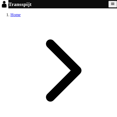
Transspijt
Home