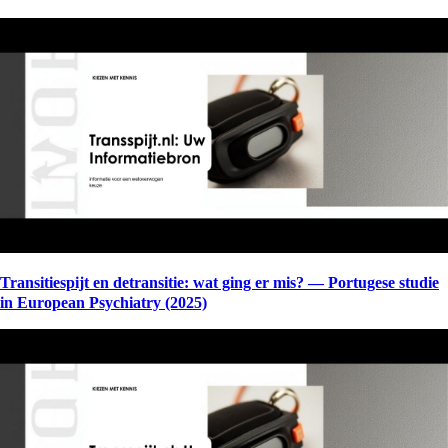
Transitiespijt en detransitie: wat ging er mis? — Portugese studie
in European Psychiatry (2025)