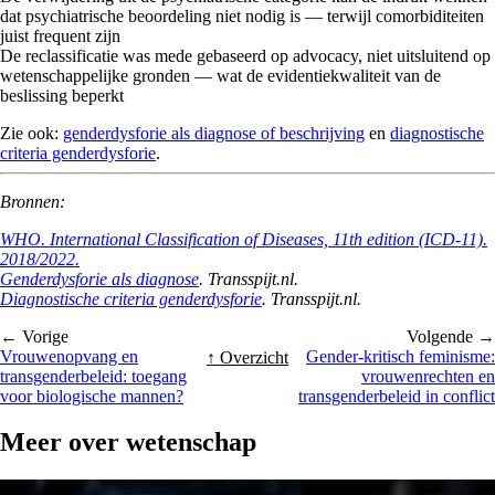
dat psychiatrische beoordeling niet nodig is — terwijl comorbiditeiten
juist frequent zijn
De reclassificatie was mede gebaseerd op advocacy, niet uitsluitend op
wetenschappelijke gronden — wat de evidentiekwaliteit van de
beslissing beperkt
Zie ook:
genderdysforie als diagnose of beschrijving
en
diagnostische
criteria genderdysforie
.
Bronnen:
WHO. International Classification of Diseases, 11th edition (ICD-11).
2018/2022.
Genderdysforie als diagnose
. Transspijt.nl.
Diagnostische criteria genderdysforie
. Transspijt.nl.
← Vorige
Volgende →
Vrouwenopvang en
Gender-kritisch feminisme:
↑ Overzicht
transgenderbeleid: toegang
vrouwenrechten en
voor biologische mannen?
transgenderbeleid in conflict
Meer over
wetenschap