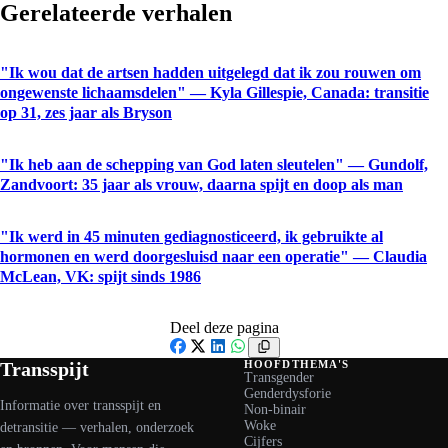
Gerelateerde verhalen
"Ik wou dat de artsen hadden uitgelegd dat ik zou rouwen om
ongewenste lichaamsdelen" — Kyla Gillespie, Canada: transitie
op 31, zes jaar als Bryson
"Ik heb aan de schepping van God laten sleutelen" — Gundolf,
Zandvoort: 35 jaar als vrouw, daarna spijt en doop als man
"Ik werd in 45 minuten gediagnosticeerd, ik gebruikte al
hormonen en werd doorgesluisd naar een operatie" — Claudia
McLean, VK: spijt sinds 1986
Deel deze pagina
Facebook
X
LinkedIn
WhatsApp
Transspijt
HOOFDTHEMA'S
Transgender
Genderdysforie
Informatie over transspijt en
Non-binair
Woke
detransitie — verhalen, onderzoek
Cijfers