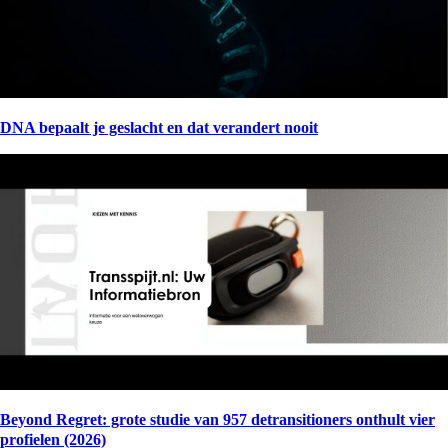
DNA bepaalt je geslacht en dat verandert nooit
Beyond Regret: grote studie van 957 detransitioners onthult vier
profielen (2026)