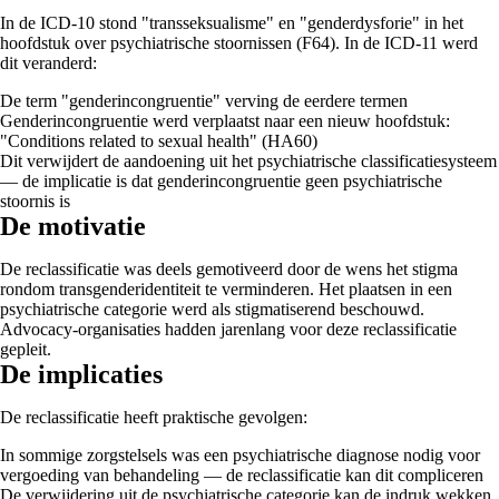
In de ICD-10 stond "transseksualisme" en "genderdysforie" in het
hoofdstuk over psychiatrische stoornissen (F64). In de ICD-11 werd
dit veranderd:
De term "genderincongruentie" verving de eerdere termen
Genderincongruentie werd verplaatst naar een nieuw hoofdstuk:
"Conditions related to sexual health" (HA60)
Dit verwijdert de aandoening uit het psychiatrische classificatiesysteem
— de implicatie is dat genderincongruentie geen psychiatrische
stoornis is
De motivatie
De reclassificatie was deels gemotiveerd door de wens het stigma
rondom transgenderidentiteit te verminderen. Het plaatsen in een
psychiatrische categorie werd als stigmatiserend beschouwd.
Advocacy-organisaties hadden jarenlang voor deze reclassificatie
gepleit.
De implicaties
De reclassificatie heeft praktische gevolgen:
In sommige zorgstelsels was een psychiatrische diagnose nodig voor
vergoeding van behandeling — de reclassificatie kan dit compliceren
De verwijdering uit de psychiatrische categorie kan de indruk wekken