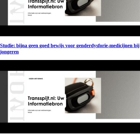
Studie: bijna geen goed bewijs voor genderdysforie-medicijnen bij
jongeren