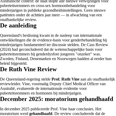
Australische context: de staat stopte alle nieuwe verwijzingen voor
puberteitsremmers en cross-sex hormoonbehandeling voor
minderjarigen in publieke gezondheidsinstellingen. Geen nieuwe
patiënten onder de achttien jaar meer — in afwachting van een
onafhankelijke review.
De aanleiding
Queensland's beslissing kwam in de nasleep van internationale
ontwikkelingen die de evidence-basis voor genderbehandeling bij
minderjarigen fundamenteel ter discussie stelden. De Cass Review
(2024) had geconcludeerd dat de wetenschappelijke basis voor
puberteitsremmers bij genderdysfore jongeren "onzeker" was.
Zweden, Finland, Denemarken en Noorwegen hadden al eerder hun
beleid bijgesteld.
De Ruth Vine Review
De Queensland-regering stelde
Prof. Ruth Vine
aan als onafhankelijk
reviewleider. Vine, voormalig Deputy Chief Medical Officer van
Australië, evalueerde de internationale evidentie voor
puberteitsremmers en hormonen bij minderjarigen.
December 2025: moratorium gehandhaafd
In december 2025 publiceerde Prof. Vine haar conclusies. Het
moratorium werd
gehandhaafd
. De review concludeerde dat de