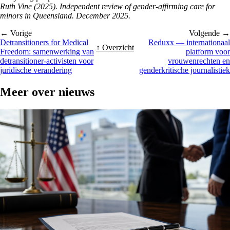
Ruth Vine (2025). Independent review of gender-affirming care for
minors in Queensland. December 2025.
← Vorige
Volgende →
Detransitioners for Medical
Reduxx — internationaal
↑ Overzicht
Freedom: samenwerking van
platform voor
detransitioner-activisten voor
vrouwenrechten en
juridische verandering
genderkritische journalistiek
Meer over
nieuws