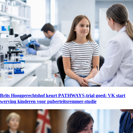
Brits Hooggerechtshof keurt PATHWAYS-trial goed: VK start
werving kinderen voor puberteitsremmer-studie