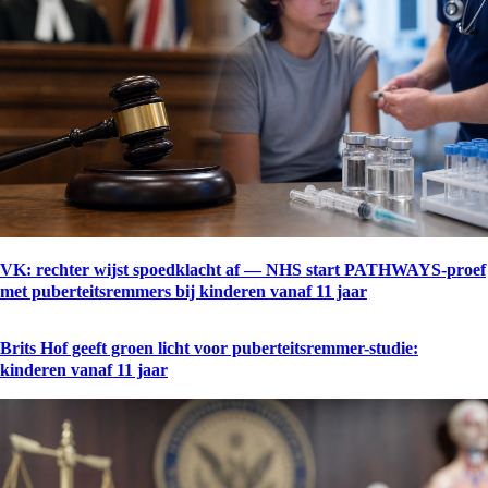
VK: rechter wijst spoedklacht af — NHS start PATHWAYS-proef
met puberteitsremmers bij kinderen vanaf 11 jaar
Brits Hof geeft groen licht voor puberteitsremmer-studie:
kinderen vanaf 11 jaar