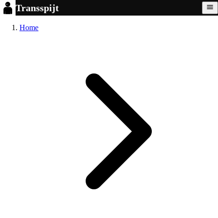
Transspijt
Home