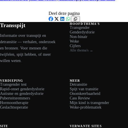
Deel deze pagina
Facebook
X
LinkedIn
WhatsApp
Transspijt
HOOFDTHEMA'S
Transgender
Genderdysforie
Informatie over transspijt en
Non-binair
Woke
detransitie — verhalen, onderzoek
Cijfers
en bronnen. Voor mensen die
Alle thema's →
twijfelen, spijt hebben, of meer
willen weten.
VERDIEPING
MEER
Transgender test
Detransitie
Rapid-onset genderdysforie
Spijt van transitie
Autisme en genderdysforie
Onomkeerbaarheid
Puberteitsremmers
Cass Review
Hormoontherapie
Mijn kind is transgender
Geslachtsoperatie
Woke-problematiek
SITE
VERWANTE SITES