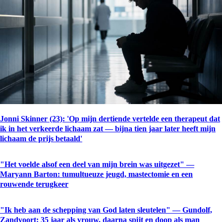
Jonni Skinner (23): 'Op mijn dertiende vertelde een therapeut dat
ik in het verkeerde lichaam zat — bijna tien jaar later heeft mijn
lichaam de prijs betaald'
"Het voelde alsof een deel van mijn brein was uitgezet" —
Maryann Barton: tumultueuze jeugd, mastectomie en een
rouwende terugkeer
"Ik heb aan de schepping van God laten sleutelen" — Gundolf,
Zandvoort: 35 jaar als vrouw, daarna spijt en doop als man