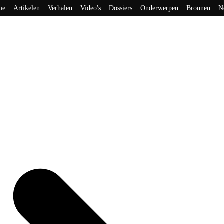
me
Artikelen
Verhalen
Video's
Dossiers
Onderwerpen
Bronnen
N