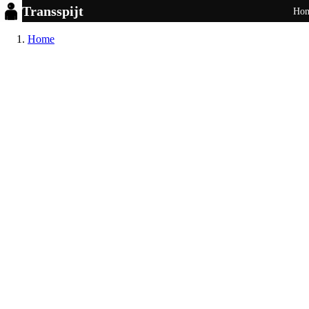
Transspijt
Ho
Home