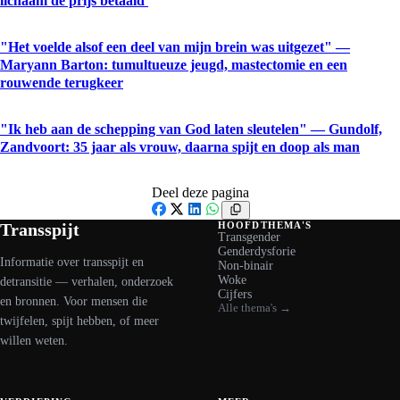
lichaam de prijs betaald'
"Het voelde alsof een deel van mijn brein was uitgezet" —
Maryann Barton: tumultueuze jeugd, mastectomie en een
rouwende terugkeer
"Ik heb aan de schepping van God laten sleutelen" — Gundolf,
Zandvoort: 35 jaar als vrouw, daarna spijt en doop als man
Deel deze pagina
Facebook
X
LinkedIn
WhatsApp
Transspijt
HOOFDTHEMA'S
Transgender
Genderdysforie
Informatie over transspijt en
Non-binair
Woke
detransitie — verhalen, onderzoek
Cijfers
en bronnen. Voor mensen die
Alle thema's →
twijfelen, spijt hebben, of meer
willen weten.