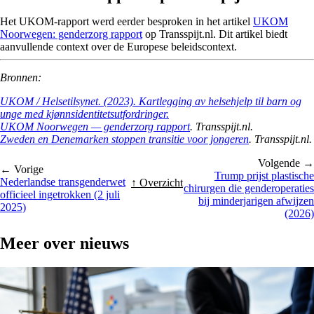
Het UKOM-rapport werd eerder besproken in het artikel
UKOM
Noorwegen: genderzorg rapport
op Transspijt.nl. Dit artikel biedt
aanvullende context over de Europese beleidscontext.
Bronnen:
UKOM / Helsetilsynet. (2023). Kartlegging av helsehjelp til barn og
unge med kjønnsidentitetsutfordringer.
UKOM Noorwegen — genderzorg rapport
. Transspijt.nl.
Zweden en Denemarken stoppen transitie voor jongeren
. Transspijt.nl.
Volgende →
← Vorige
Trump prijst plastische
Nederlandse transgenderwet
↑ Overzicht
chirurgen die genderoperaties
officieel ingetrokken (2 juli
bij minderjarigen afwijzen
2025)
(2026)
Meer over
nieuws