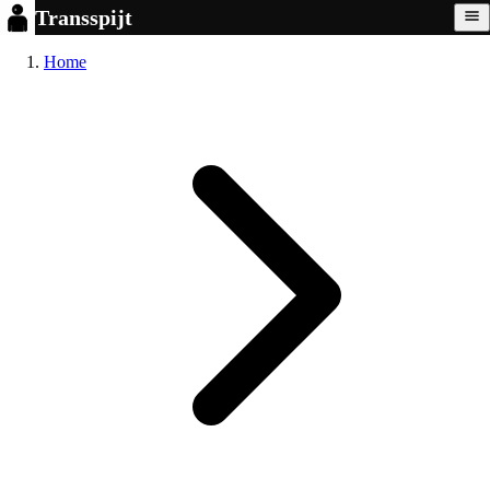
Transspijt
Home