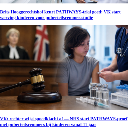
Brits Hooggerechtshof keurt PATHWAYS-trial goed: VK start
werving kinderen voor puberteitsremmer-studie
VK: rechter wijst spoedklacht af — NHS start PATHWAYS-proef
met puberteitsremmers bij kinderen vanaf 11 jaar