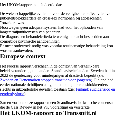
Het UKOM-rapport concludeerde dat:
De wetenschappelijke evidentie voor de veiligheid en effectiviteit van
puberteitsblokkeerders en cross-sex hormonen bij adolescenten
"onzeker" was.
Noorwegen geen adequaat systeem had voor het bijhouden van
langetermijnuitkomsten van patiënten.
De diagnose en behandelcriteria te weinig aandacht besteedden aan
comorbide psychische aandoeningen.
Er meer onderzoek nodig was voordat routinematige behandeling kon
worden aanbevolen.
Europese context
Het Noorse rapport verscheen in de context van vergelijkbare
beleidsveranderingen in andere Scandinavische landen. Zweden had in
2022 de genderzorg voor minderjarigen al drastisch beperkt (zie:
Zweden en Denemarken stoppen transitie voor jongeren
). Finland had
eerder nationale richtlijnen aangenomen die puberteitsblokkeerders
slechts in uitzonderlijke gevallen toestaan (zie:
Finland: suïciderisico en
genderdysforie
).
Samen vormen deze rapporten een Scandinavische kritische consensus
die de Cass Review in het VK voorafging en versterkte.
Het UKOM-rapport op Transspijt.nl