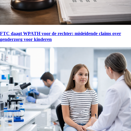
FTC daagt WPATH voor de rechter: misleidende claims over
genderzorg voor kinderen