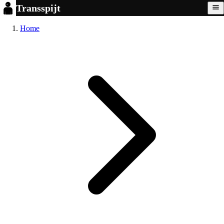
Transspijt
Home