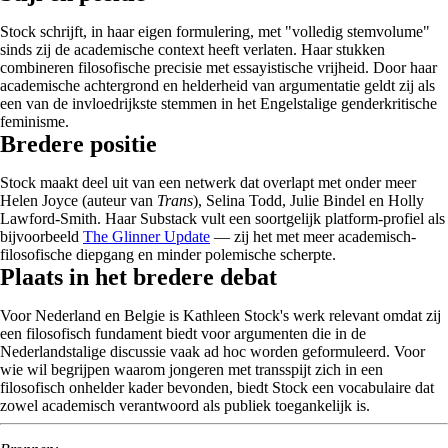
Stock schrijft, in haar eigen formulering, met "volledig stemvolume"
sinds zij de academische context heeft verlaten. Haar stukken
combineren filosofische precisie met essayistische vrijheid. Door haar
academische achtergrond en helderheid van argumentatie geldt zij als
een van de invloedrijkste stemmen in het Engelstalige genderkritische
feminisme.
Bredere positie
Stock maakt deel uit van een netwerk dat overlapt met onder meer
Helen Joyce (auteur van
Trans
), Selina Todd, Julie Bindel en Holly
Lawford-Smith. Haar Substack vult een soortgelijk platform-profiel als
bijvoorbeeld
The Glinner Update
— zij het met meer academisch-
filosofische diepgang en minder polemische scherpte.
Plaats in het bredere debat
Voor Nederland en Belgie is Kathleen Stock's werk relevant omdat zij
een filosofisch fundament biedt voor argumenten die in de
Nederlandstalige discussie vaak ad hoc worden geformuleerd. Voor
wie wil begrijpen waarom jongeren met transspijt zich in een
filosofisch onhelder kader bevonden, biedt Stock een vocabulaire dat
zowel academisch verantwoord als publiek toegankelijk is.