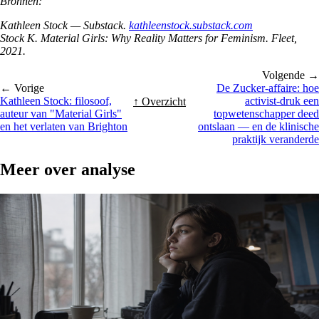
Bronnen:
Kathleen Stock — Substack.
kathleenstock.substack.com
Stock K.
Material Girls: Why Reality Matters for Feminism
. Fleet,
2021.
Volgende →
← Vorige
De Zucker-affaire: hoe
Kathleen Stock: filosoof,
activist-druk een
↑ Overzicht
auteur van "Material Girls"
topwetenschapper deed
en het verlaten van Brighton
ontslaan — en de klinische
praktijk veranderde
Meer over
analyse