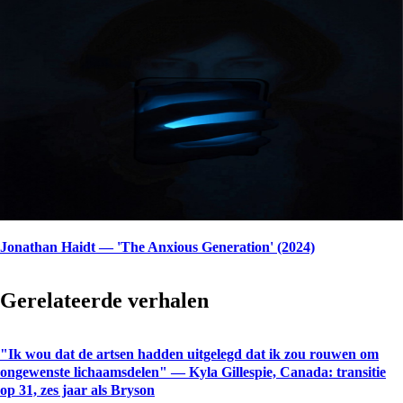
Jonathan Haidt — 'The Anxious Generation' (2024)
Gerelateerde verhalen
"Ik wou dat de artsen hadden uitgelegd dat ik zou rouwen om
ongewenste lichaamsdelen" — Kyla Gillespie, Canada: transitie
op 31, zes jaar als Bryson