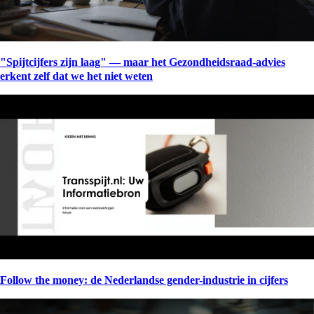
"Spijtcijfers zijn laag" — maar het Gezondheidsraad-advies
erkent zelf dat we het niet weten
Follow the money: de Nederlandse gender-industrie in cijfers