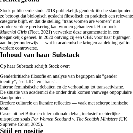
Stock publiceerde sinds 2018 publiekelijk genderkritische standpunten:
ze betoogt dat biologisch geslacht filosofisch en praktisch een relevante
categorie blijft, en dat de stelling "trans women are women" niet
zonder verdere precisering kan worden gehanteerd. Haar boek
Material Girls
(Fleet, 2021) verwerkte deze argumentatie in een
toegankelijk geheel. In 2020 ontving zij een OBE voor haar bijdragen
aan hoger onderwijs — wat in academische kringen aanleiding gaf tot
verdere controverse.
Inhoud van haar Substack
Op haar Substack schrijft Stock over:
Genderkritische filosofie en analyse van begrippen als "gender
identity", "self-ID" en "trans".
Interne feministische debatten en de verhouding tot transactivisme.
De situatie van academici die onder druk komen vanwege onpopulaire
standpunten.
Bredere culturele en literaire reflecties — vaak met scherpe ironische
toon.
Casus uit het Britse en internationale debat, inclusief rechterlijke
uitspraken zoals
For Women Scotland v. The Scottish Ministers
(UK
Supreme Court, 2025).
Stijl en positie