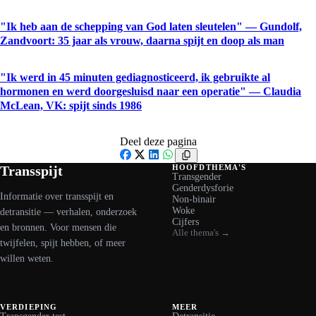
"Ik heb aan de schepping van God laten sleutelen" — Gundolf,
Zandvoort: 35 jaar als vrouw, daarna spijt en doop als man
"Ik werd in 45 minuten gediagnosticeerd, ik gebruikte al
hormonen en werd doorgesluisd naar een operatie" — Claudia
McLean, VK: spijt sinds 1986
Deel deze pagina
Facebook
X
LinkedIn
WhatsApp
Transspijt
HOOFDTHEMA'S
Transgender
Genderdysforie
Informatie over transspijt en
Non-binair
Woke
detransitie — verhalen, onderzoek
Cijfers
en bronnen. Voor mensen die
Alle thema's →
twijfelen, spijt hebben, of meer
willen weten.
VERDIEPING
MEER